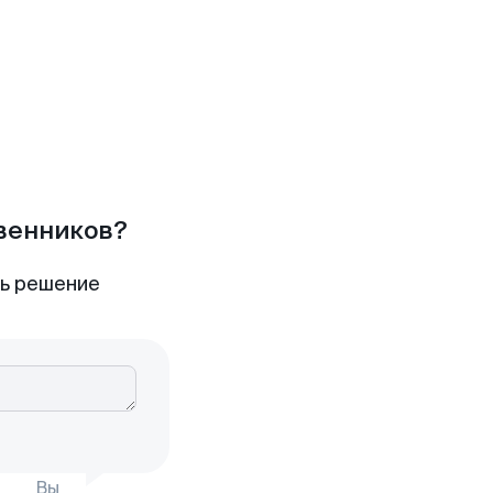
твенников?
ть решение
Вы