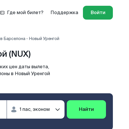
Где мой билет?
Поддержка
Войти
в Барселона - Новый Уренгой
й (NUX)
ких цен даты вылета,
лоны в Новый Уренгой
Найти