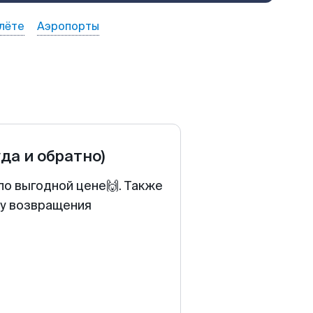
лёте
Аэропорты
уда и обратно)
по выгодной цене🙌. Также
ту возвращения