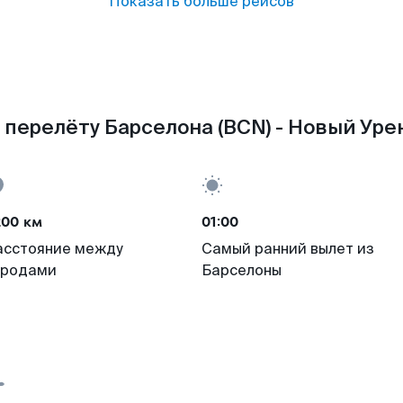
Показать больше рейсов
 перелёту Барселона (BCN) - Новый Урен
200 км
01:00
асстояние между
Самый ранний вылет из
ородами
Барселоны