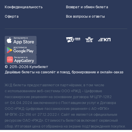
Конфиденциальность
Возврат и обмен билета
Оферта
Все вопросы и ответы
©
2011–2026
Купибилет
Дешёвые билеты на самолёт и поезд, бронирование и онлайн-заказ
Ж/Д билеты предоставляются партнёрами, в том числе
с использованием веб-системы ООО «РЖД – Цифровые
пассажирские решения» на основании договора № ЦПР-1282
от 04.04.2024 заключенного с Поставщиком услуг и Договора
ООО «РЖД-Цифровые пассажирские решения» c АО «ФПК»
№ ФПК-22-316 от 27.12.2022 г. Сайт не является официальным
ресурсом ОАО «РЖД». Стоимость билетов включает сервисный
сбор. Итоговая цена отображена на экране подтверждения покупки.