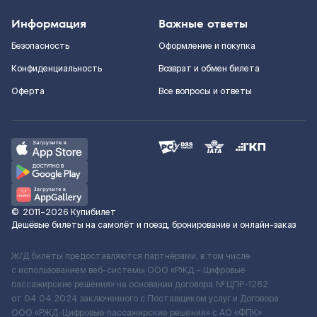
Информация
Важные ответы
Безопасность
Оформление и покупка
Конфиденциальность
Возврат и обмен билета
Оферта
Все вопросы и ответы
©
2011–2026
Купибилет
Дешёвые билеты на самолёт и поезд, бронирование и онлайн-заказ
Ж/Д билеты предоставляются партнёрами, в том числе
с использованием веб-системы ООО «РЖД – Цифровые
пассажирские решения» на основании договора № ЦПР-1282
от 04.04.2024 заключенного с Поставщиком услуг и Договора
ООО «РЖД-Цифровые пассажирские решения» c АО «ФПК»