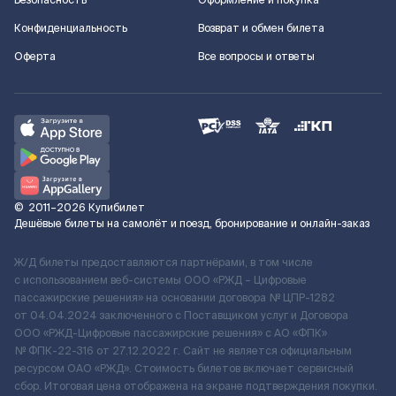
Безопасность
Оформление и покупка
Конфиденциальность
Возврат и обмен билета
Оферта
Все вопросы и ответы
©
2011–2026
Купибилет
Дешёвые билеты на самолёт и поезд, бронирование и онлайн-заказ
Ж/Д билеты предоставляются партнёрами, в том числе
с использованием веб-системы ООО «РЖД – Цифровые
пассажирские решения» на основании договора № ЦПР-1282
от 04.04.2024 заключенного с Поставщиком услуг и Договора
ООО «РЖД-Цифровые пассажирские решения» c АО «ФПК»
№ ФПК-22-316 от 27.12.2022 г. Сайт не является официальным
ресурсом ОАО «РЖД». Стоимость билетов включает сервисный
сбор. Итоговая цена отображена на экране подтверждения покупки.