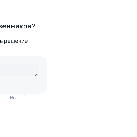
твенников?
ть решение
Вы