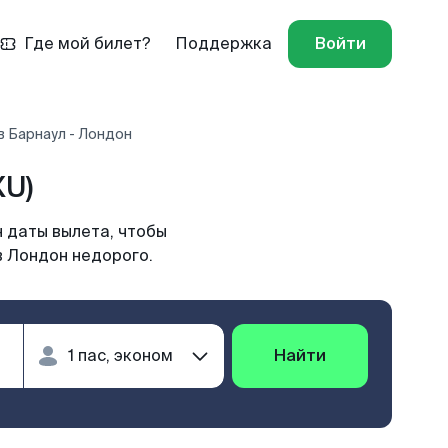
Где мой билет?
Поддержка
Войти
в Барнаул - Лондон
XU)
 даты вылета, чтобы
в Лондон недорого.
Найти