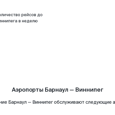
оличество рейсов до
иннипега в неделю
Аэропорты Барнаул — Виннипег
ние Барнаул — Виннипег обслуживают следующие 