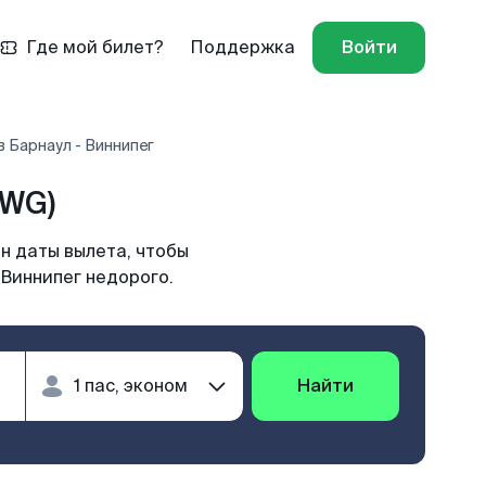
Где мой билет?
Поддержка
Войти
 Барнаул - Виннипег
YWG)
н даты вылета, чтобы
 Виннипег недорого.
Найти