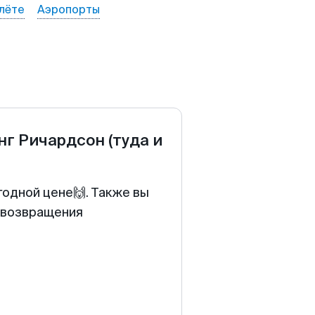
лёте
Аэропорты
нг Ричардсон
(туда и
годной цене🙌. Также вы
у возвращения