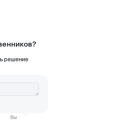
твенников?
ть решение
Вы