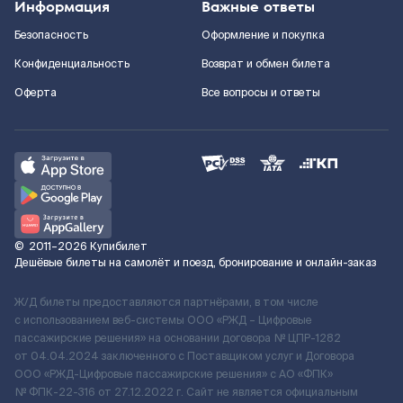
Информация
Важные ответы
Безопасность
Оформление и покупка
Конфиденциальность
Возврат и обмен билета
Оферта
Все вопросы и ответы
©
2011–2026
Купибилет
Дешёвые билеты на самолёт и поезд, бронирование и онлайн-заказ
Ж/Д билеты предоставляются партнёрами, в том числе
с использованием веб-системы ООО «РЖД – Цифровые
пассажирские решения» на основании договора № ЦПР-1282
от 04.04.2024 заключенного с Поставщиком услуг и Договора
ООО «РЖД-Цифровые пассажирские решения» c АО «ФПК»
№ ФПК-22-316 от 27.12.2022 г. Сайт не является официальным