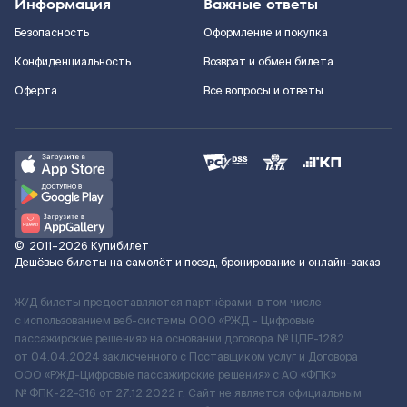
Информация
Важные ответы
Безопасность
Оформление и покупка
Конфиденциальность
Возврат и обмен билета
Оферта
Все вопросы и ответы
©
2011–2026
Купибилет
Дешёвые билеты на самолёт и поезд, бронирование и онлайн-заказ
Ж/Д билеты предоставляются партнёрами, в том числе
с использованием веб-системы ООО «РЖД – Цифровые
пассажирские решения» на основании договора № ЦПР-1282
от 04.04.2024 заключенного с Поставщиком услуг и Договора
ООО «РЖД-Цифровые пассажирские решения» c АО «ФПК»
№ ФПК-22-316 от 27.12.2022 г. Сайт не является официальным