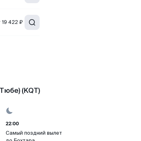
т
19 422 ₽
Тюбе) (KQT)
22:00
Самый поздний вылет
до Бохтара