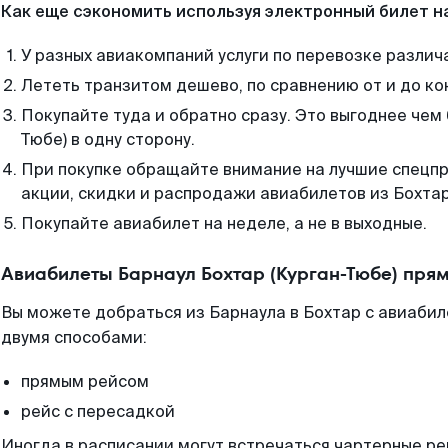
Как еще сэкономить используя электронный билет н
У разных авиакомпаний услуги по перевозке различ
Лететь транзитом дешево, по сравнению от и до ко
Покупайте туда и обратно сразу. Это выгоднее чем 
Тюбе) в одну сторону.
При покупке обращайте внимание на лучшие спецп
акции, скидки и распродажи авиабилетов из Бохтар
Покупайте авиабилет на неделе, а не в выходные.
Авиабилеты Барнаул Бохтар (Курган-Тюбе) пря
Вы можете добраться из Барнаула в Бохтар с авиаби
двумя способами:
прямым рейсом
рейс с пересадкой
Иногда в расписании могут встречаться чартерные ре