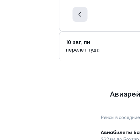
10 авг, пн
перелёт туда
Авиарей
Рейсы в соседние
Авиабилеты
Ба
262
км до
Бохтар