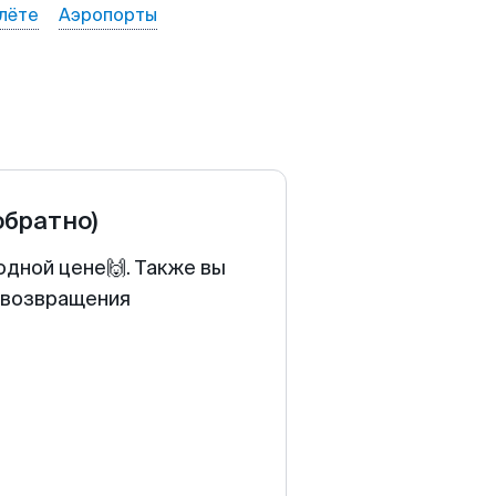
лёте
Аэропорты
обратно)
одной цене🙌. Также вы
у возвращения