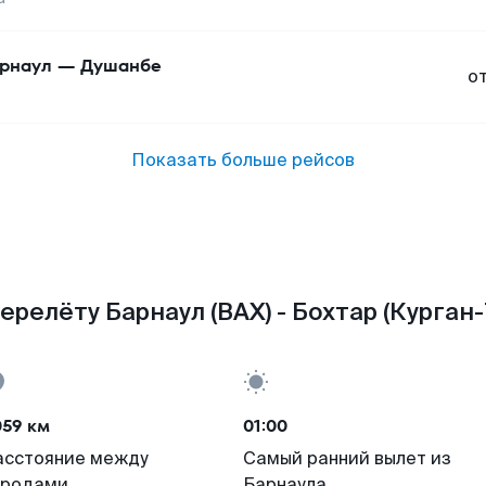
рнаул
—
Душанбе
о
Показать больше рейсов
ерелёту Барнаул (BAX) - Бохтар (Курган-
059 км
01:00
асстояние между
Самый ранний вылет из
ородами
Барнаула