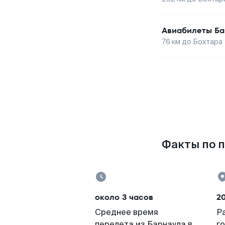
Авиабилеты
Ба
76
км до
Бохтара
Факты по п
около 3 часов
2
Среднее время
Р
перелета из Барнаула в
г