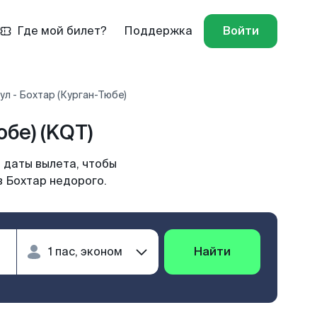
Где мой билет?
Поддержка
Войти
л - Бохтар (Курган-Тюбе)
бе) (KQT)
 даты вылета, чтобы
в Бохтар недорого.
Найти