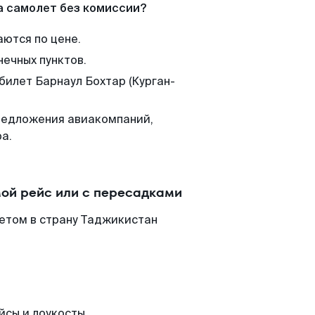
а самолет без комиссии?
аются по цене.
нечных пунктов.
билет Барнаул Бохтар (Курган-
редложения авиакомпаний,
а.
мой рейс или с пересадками
летом в страну Таджикистан
йсы и лоукосты.