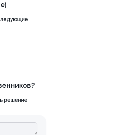
е)
 следующие
твенников?
ть решение