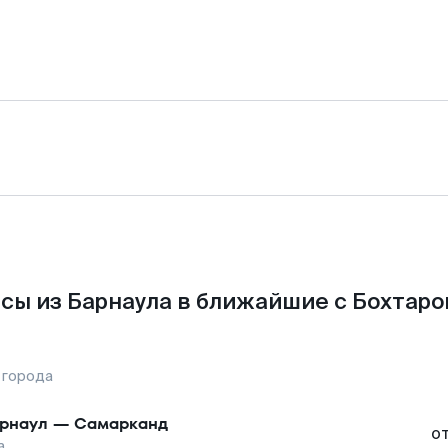
сы из Барнаула в ближайшие с Бохтаро
 города
рнаул
—
Самарканд
о
а