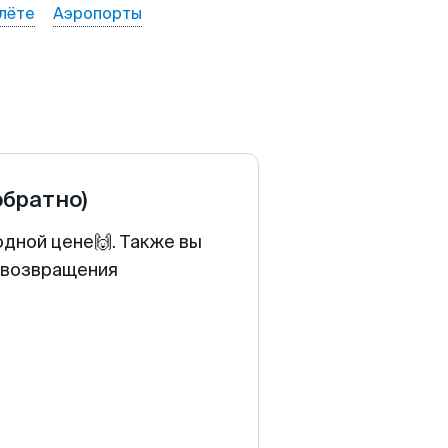
лёте
Аэропорты
обратно)
одной цене🙌. Также вы
у возвращения