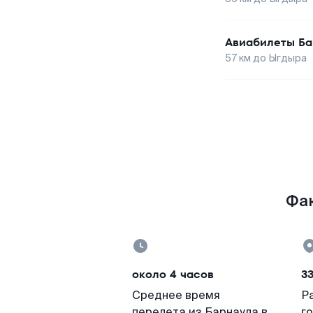
Авиабилеты
Ба
57
км до
Ыгдыра
Фак
около 4 часов
33
Среднее время
Р
перелета из Барнаула в
г