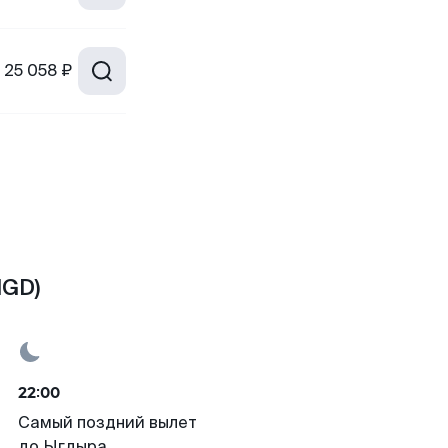
25 058 ₽
IGD)
22:00
Самый поздний вылет
до Ыгдыра