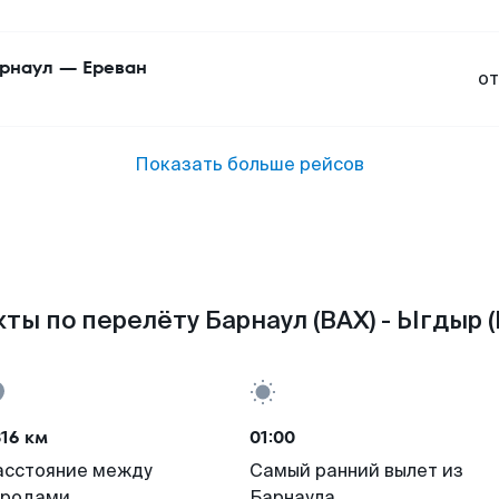
рнаул
—
Ереван
от
Показать больше рейсов
ты по перелёту Барнаул (BAX) - Ыгдыр (
16 км
01:00
асстояние между
Самый ранний вылет из
ородами
Барнаула