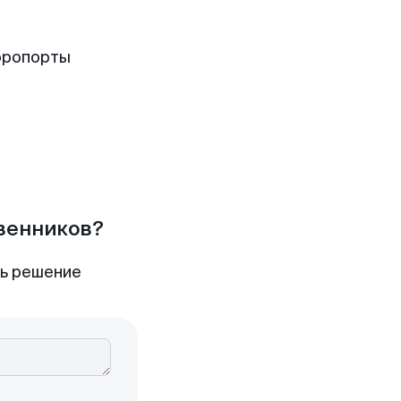
эропорты
твенников?
ть решение