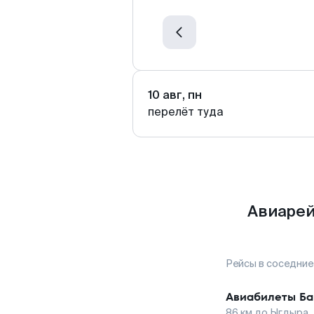
10 авг, пн
перелёт туда
Авиарей
Рейсы в соседние
Авиабилеты
Ба
86
км до
Ыгдыра