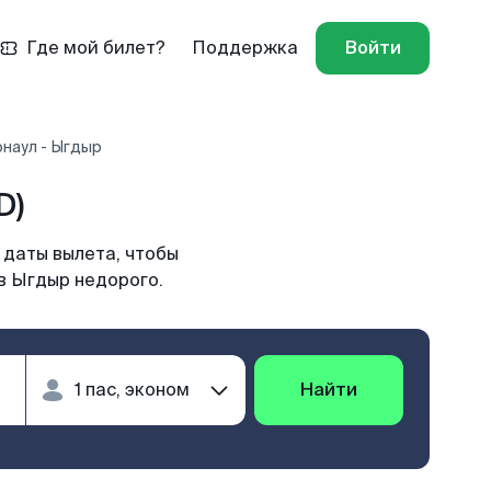
Где мой билет?
Поддержка
Войти
наул - Ыгдыр
D)
 даты вылета, чтобы
в Ыгдыр недорого.
Найти