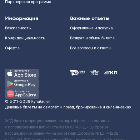
Партнерская программа
Информация
Важные ответы
Безопасность
Оформление и покупка
Конфиденциальность
Возврат и обмен билета
Оферта
Все вопросы и ответы
©
2011–2026
Купибилет
Дешёвые билеты на самолёт и поезд, бронирование и онлайн-заказ
Ж/Д билеты предоставляются партнёрами, в том числе
с использованием веб-системы ООО «РЖД – Цифровые
пассажирские решения» на основании договора № ЦПР-1282
от 04.04.2024 заключенного с Поставщиком услуг и Договора