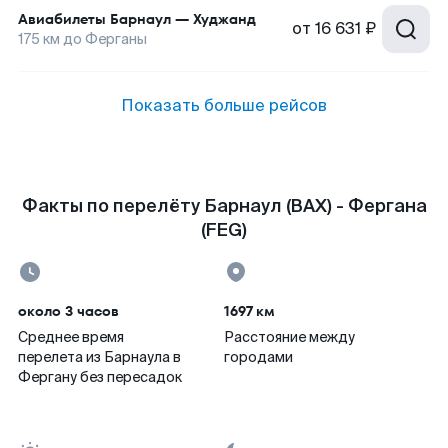
Авиабилеты
Барнаул
—
Худжанд
от
16 631 ₽
175
км до
Ферганы
Показать больше рейсов
Факты по перелёту Барнаул (BAX) - Фергана
(FEG)
около 3 часов
1697 км
Среднее время
Расстояние между
перелета из Барнаула в
городами
Фергану без пересадок