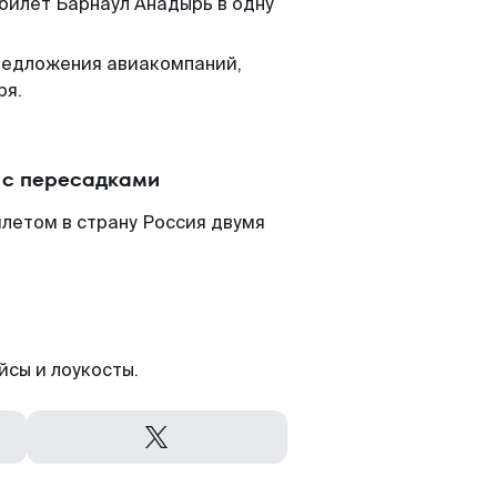
 билет Барнаул Анадырь в одну
редложения авиакомпаний,
ря.
 с пересадками
летом в страну Россия двумя
йсы и лоукосты.