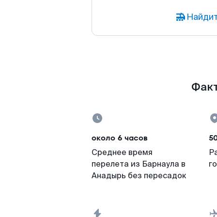
Найдит
Факт
около 6 часов
5
Среднее время
Р
перелета из Барнаула в
г
Анадырь без пересадок