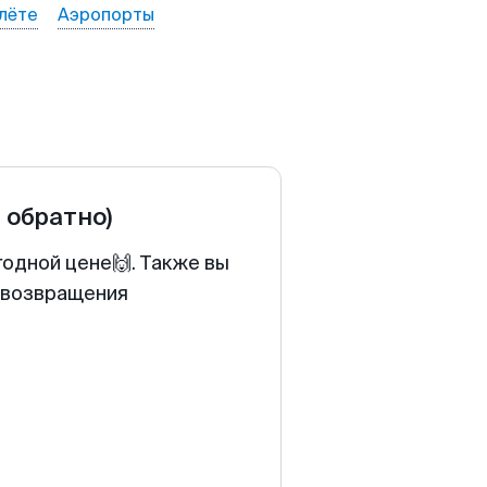
лёте
Аэропорты
и обратно)
годной цене🙌. Также вы
у возвращения