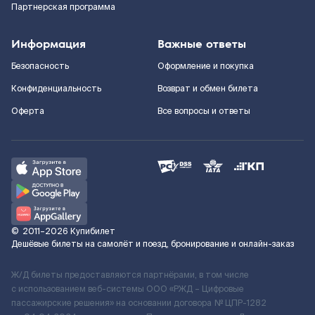
Партнерская программа
Информация
Важные ответы
Безопасность
Оформление и покупка
Конфиденциальность
Возврат и обмен билета
Оферта
Все вопросы и ответы
©
2011–2026
Купибилет
Дешёвые билеты на самолёт и поезд, бронирование и онлайн-заказ
Ж/Д билеты предоставляются партнёрами, в том числе
с использованием веб-системы ООО «РЖД – Цифровые
пассажирские решения» на основании договора № ЦПР-1282