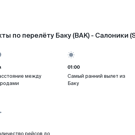
ты по перелёту Баку (BAK) - Салоники (
м
01:00
асстояние между
Самый ранний вылет из
ородами
Баку
оличество рейсов до