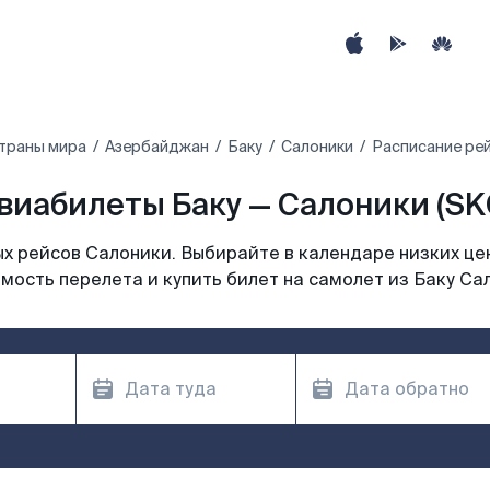
страны мира
Азербайджан
Баку
Салоники
Расписание рей
виабилеты Баку — Салоники (SK
х рейсов Салоники. Выбирайте в календаре низких цен
мость перелета и купить билет на самолет из Баку Са