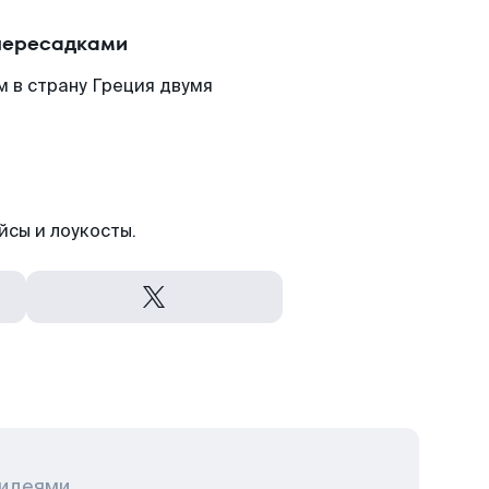
 пересадками
 в страну Греция двумя
йсы и лоукосты.
 идеями