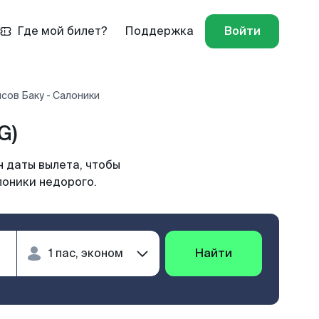
Где мой билет?
Поддержка
Войти
сов Баку - Салоники
G)
 даты вылета, чтобы
лоники недорого.
Найти