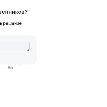
твенников?
ть решение
Вы