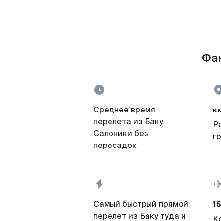
Фак
к
Среднее время
перелета из Баку
Р
Салоники без
г
пересадок
15
Самый быстрый прямой
перелет из Баку туда и
К