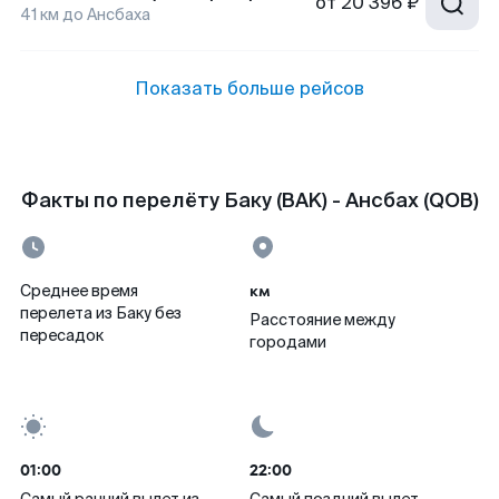
от
20 396 ₽
41
км до
Ансбаха
Показать больше рейсов
Факты по перелёту Баку (BAK) - Ансбах (QOB)
км
Среднее время
перелета из Баку без
Расстояние между
пересадок
городами
01:00
22:00