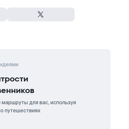
 идеями
итрости
венников
 маршруты для вас, используя
 о путешествиях