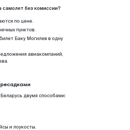
а самолет без комиссии?
аются по цене.
нечных пунктов.
билет Баку Могилев в одну
редложения авиакомпаний,
ева.
пересадками
 Беларусь двумя способами:
йсы и лоукосты.