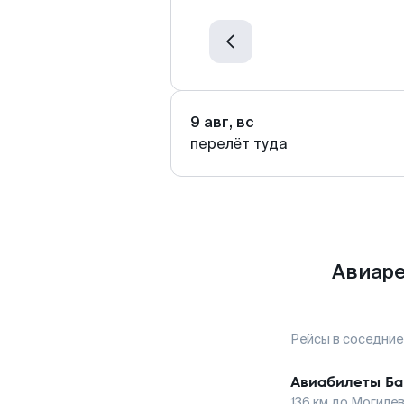
9 авг, вс
перелёт туда
Авиаре
Рейсы в соседние
Авиабилеты
Ба
136
км до
Могиле