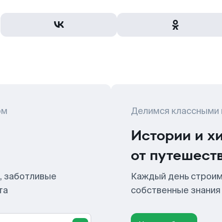
ом
Делимся классными
Истории и х
от путешест
, заботливые
Каждый день строим
та
собственные знания