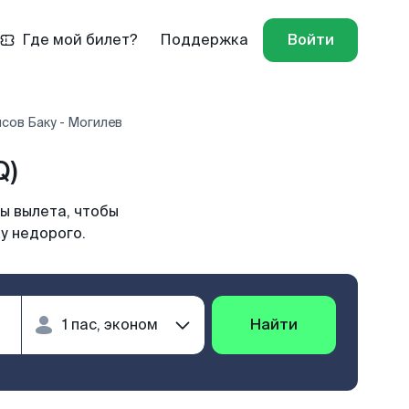
Где мой билет?
Поддержка
Войти
сов Баку - Могилев
Q)
ы вылета, чтобы
у недорого.
Найти