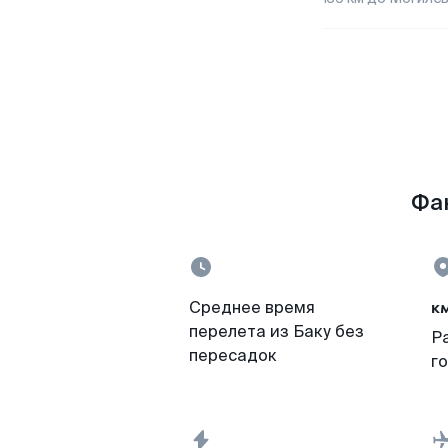
Фак
к
Среднее время
перелета из Баку без
Р
пересадок
г