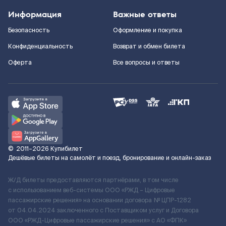
Информация
Важные ответы
Безопасность
Оформление и покупка
Конфиденциальность
Возврат и обмен билета
Оферта
Все вопросы и ответы
©
2011–2026
Купибилет
Дешёвые билеты на самолёт и поезд, бронирование и онлайн-заказ
Ж/Д билеты предоставляются партнёрами, в том числе
с использованием веб-системы ООО «РЖД – Цифровые
пассажирские решения» на основании договора № ЦПР-1282
от 04.04.2024 заключенного с Поставщиком услуг и Договора
ООО «РЖД-Цифровые пассажирские решения» c АО «ФПК»