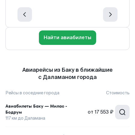
Найти авиабилеты
Авиарейсы из Баку в ближайшие
с Даламаном города
Рейсы в соседние города
Стоимость
Авиабилеты
Баку
—
Милас -
от
17 553 ₽
Бодрум
117
км до
Даламана