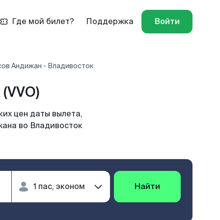
Где мой билет?
Поддержка
Войти
сов Андижан - Владивосток
(VVO)
их цен даты вылета,
жана во Владивосток
Найти