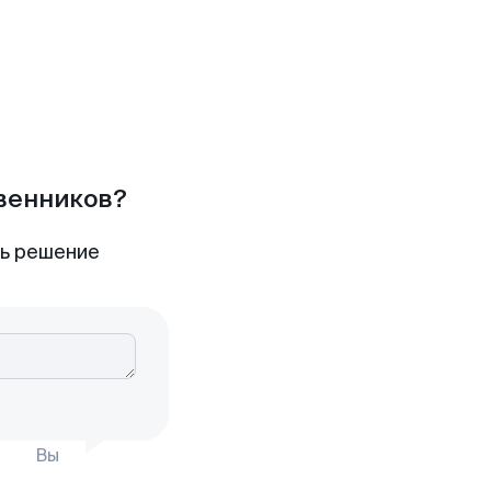
твенников?
ть решение
Вы