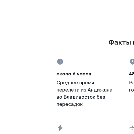
Факты п
около 6 часов
4
Среднее время
Р
перелета из Андижана
г
во Владивосток без
пересадок