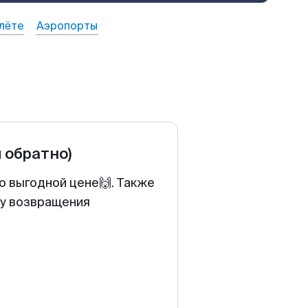
лёте
Аэропорты
и обратно)
о выгодной цене🙌. Также
ту возвращения