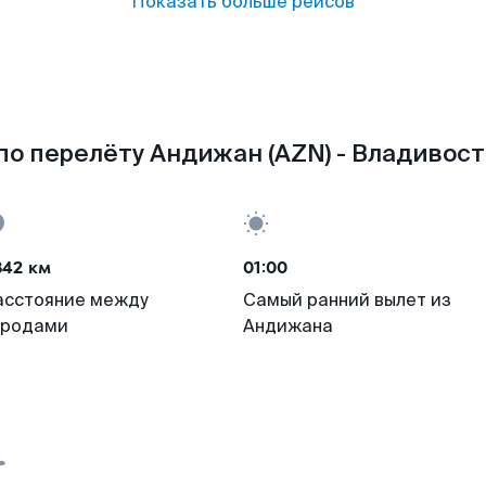
Показать больше рейсов
о перелёту Андижан (AZN) - Владивост
842 км
01:00
асстояние между
Самый ранний вылет из
ородами
Андижана