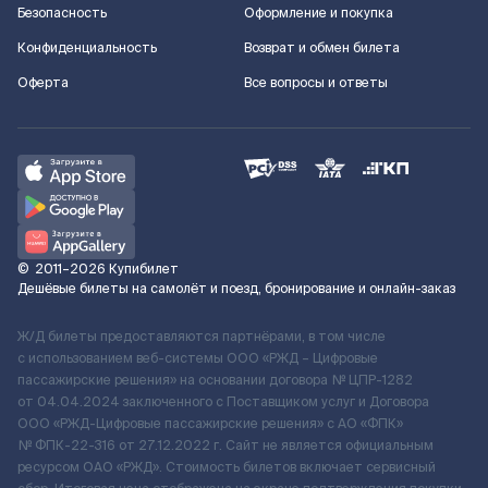
Безопасность
Оформление и покупка
Конфиденциальность
Возврат и обмен билета
Оферта
Все вопросы и ответы
©
2011–2026
Купибилет
Дешёвые билеты на самолёт и поезд, бронирование и онлайн-заказ
Ж/Д билеты предоставляются партнёрами, в том числе
с использованием веб-системы ООО «РЖД – Цифровые
пассажирские решения» на основании договора № ЦПР-1282
от 04.04.2024 заключенного с Поставщиком услуг и Договора
ООО «РЖД-Цифровые пассажирские решения» c АО «ФПК»
№ ФПК-22-316 от 27.12.2022 г. Сайт не является официальным
ресурсом ОАО «РЖД». Стоимость билетов включает сервисный