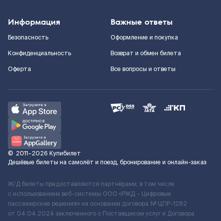
Информация
Важные ответы
Безопасность
Оформление и покупка
Конфиденциальность
Возврат и обмен билета
Оферта
Все вопросы и ответы
©
2011–2026
Купибилет
Дешёвые билеты на самолёт и поезд, бронирование и онлайн-заказ
Ж/Д билеты предоставляются партнёрами, в том числе
с использованием веб-системы ООО «РЖД – Цифровые
пассажирские решения» на основании договора № ЦПР-1282
от 04.04.2024 заключенного с Поставщиком услуг и Договора