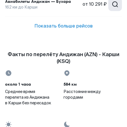
Авиабилеты
Андижан
—
Бухара
от
10 291 ₽
162
км до
Карши
Показать больше рейсов
Факты по перелёту Андижан (AZN) - Карши
(KSQ)
около 1 часа
584 км
Среднее время
Расстояние между
перелета из Андижана
городами
в Карши без пересадок