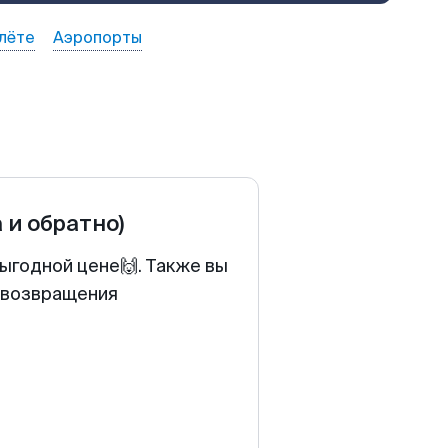
лёте
Аэропорты
а и обратно)
ыгодной цене🙌. Также вы
у возвращения