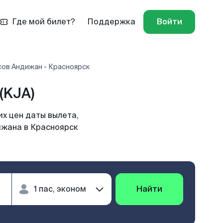
Где мой билет?
Поддержка
Войти
сов Андижан - Красноярск
(KJA)
х цен даты вылета,
ижана в Красноярск
Найти