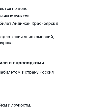
аются по цене.
нечных пунктов.
 билет Андижан Красноярск в
редложения авиакомпаний,
оярска.
или с пересадками
иабилетом в страну Россия
йсы и лоукосты.