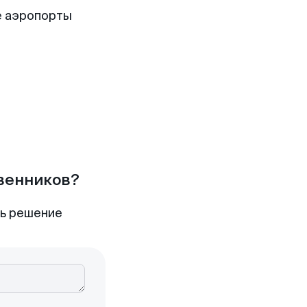
е аэропорты
твенников?
ть решение