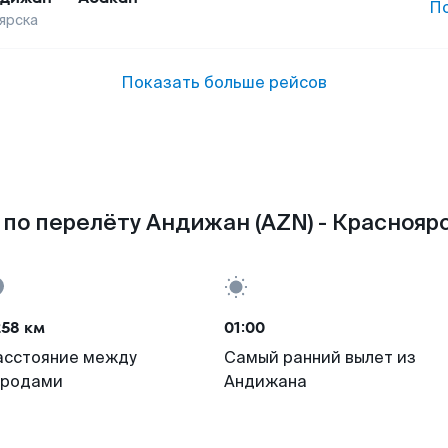
П
ярска
Показать больше рейсов
по перелёту Андижан (AZN) - Красноярс
258 км
01:00
асстояние между
Самый ранний вылет из
ородами
Андижана