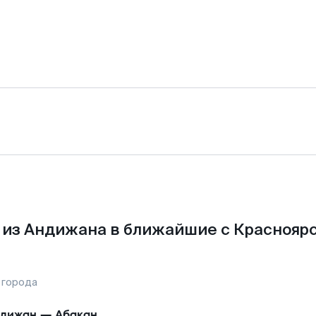
из Андижана в ближайшие с Краснояр
 города
дижан
—
Абакан