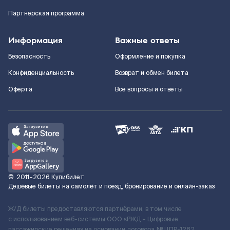
Партнерская программа
Информация
Важные ответы
Безопасность
Оформление и покупка
Конфиденциальность
Возврат и обмен билета
Оферта
Все вопросы и ответы
©
2011–2026
Купибилет
Дешёвые билеты на самолёт и поезд, бронирование и онлайн-заказ
Ж/Д билеты предоставляются партнёрами, в том числе
с использованием веб-системы ООО «РЖД – Цифровые
пассажирские решения» на основании договора № ЦПР-1282