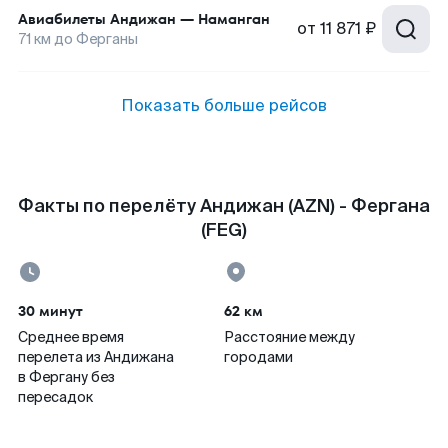
Авиабилеты
Андижан
—
Наманган
от
11 871 ₽
71
км до
Ферганы
Показать больше рейсов
Факты по перелёту Андижан (AZN) - Фергана
(FEG)
30 минут
62 км
Среднее время
Расстояние между
перелета из Андижана
городами
в Фергану без
пересадок