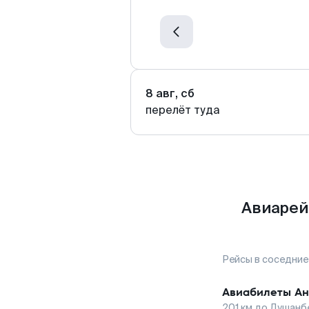
8 авг, сб
перелёт туда
Авиарей
Рейсы в соседние
Авиабилеты
Ан
201
км до
Душанб