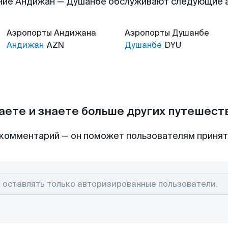
ние Андижан — Душанбе обслуживают следующие 
Аэропорты
Андижана
Аэропорты
Душанбе
Андижан
AZN
Душанбе
DYU
аете и знаете больше других путешес
комментарий — он поможет пользователям приня