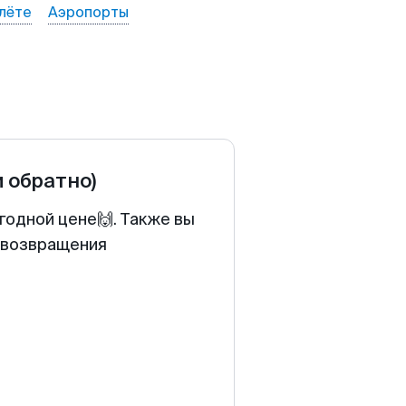
лёте
Аэропорты
и обратно)
годной цене🙌. Также вы
у возвращения