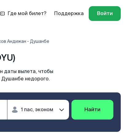
Где мой билет?
Поддержка
Войти
сов Андижан - Душанбе
DYU)
н даты вылета, чтобы
в Душанбе недорого.
Найти