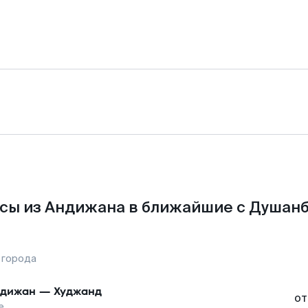
сы из Андижана в ближайшие с Душанб
 города
дижан
—
Худжанд
от
е