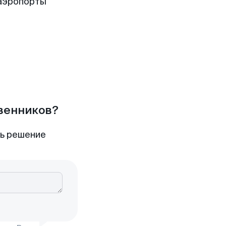
аэропорты
твенников?
ть решение