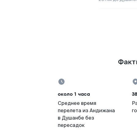
Факты
около 1 часа
3
Среднее время
Р
перелета из Андижана
г
в Душанбе без
пересадок