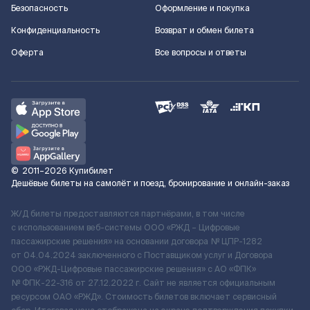
Безопасность
Оформление и покупка
Конфиденциальность
Возврат и обмен билета
Оферта
Все вопросы и ответы
©
2011–2026
Купибилет
Дешёвые билеты на самолёт и поезд, бронирование и онлайн-заказ
Ж/Д билеты предоставляются партнёрами, в том числе
с использованием веб-системы ООО «РЖД – Цифровые
пассажирские решения» на основании договора № ЦПР-1282
от 04.04.2024 заключенного с Поставщиком услуг и Договора
ООО «РЖД-Цифровые пассажирские решения» c АО «ФПК»
№ ФПК-22-316 от 27.12.2022 г. Сайт не является официальным
ресурсом ОАО «РЖД». Стоимость билетов включает сервисный