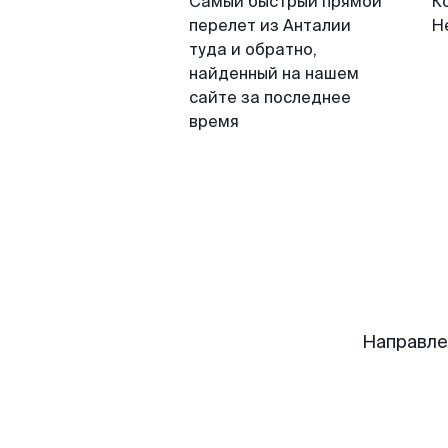
Самый быстрый прямой
К
перелет из Анталии
Н
туда и обратно,
найденный на нашем
сайте за последнее
время
Направле