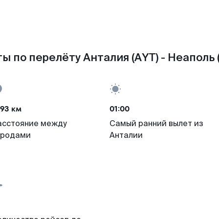
ы по перелёту Анталия (AYT) - Неаполь 
93 км
01:00
асстояние между
Самый ранний вылет из
ородами
Анталии