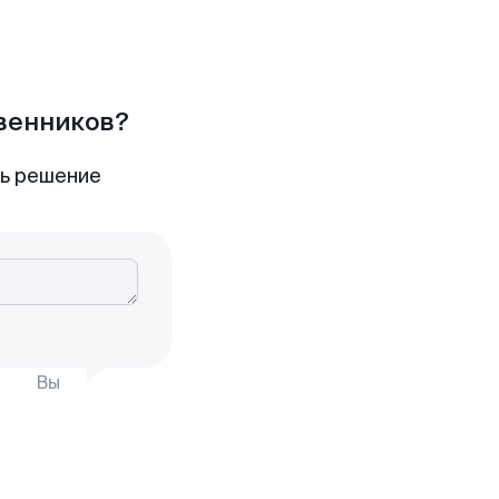
твенников?
ть решение
Вы