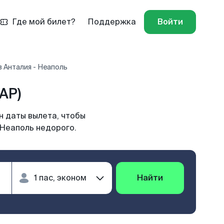
Где мой билет?
Поддержка
Войти
 Анталия - Неаполь
AP)
н даты вылета, чтобы
 Неаполь недорого.
Найти