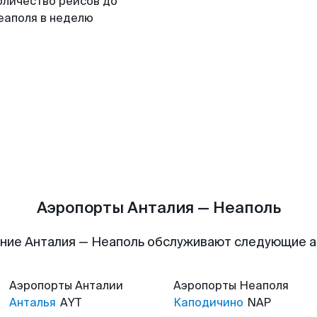
оличество рейсов до
еаполя в неделю
Аэропорты Анталия — Неаполь
ние Анталия — Неаполь обслуживают следующие 
Аэропорты
Анталии
Аэропорты
Неаполя
Анталья
AYT
Каподичино
NAP