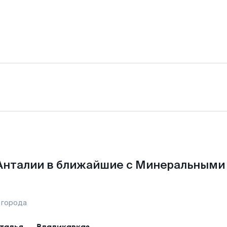
Анталии в ближайшие с Минеральными
 города
талья
—
Владикавказ