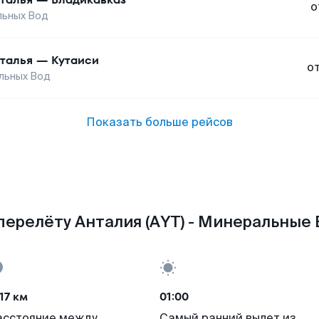
о
льных Вод
талья
—
Кутаиси
о
льных Вод
Показать больше рейсов
перелёту Анталия (AYT) - Минеральные 
17 км
01:00
асстояние между
Самый ранний вылет из