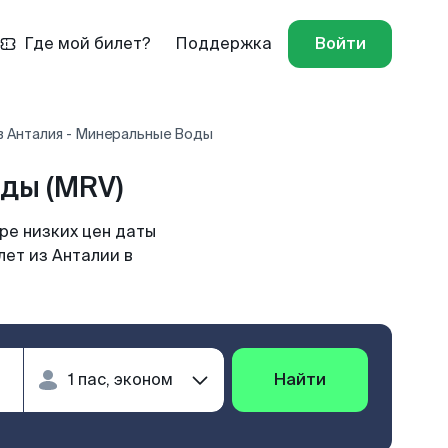
Где мой билет?
Поддержка
Войти
в Анталия - Минеральные Воды
ды (MRV)
ре низких цен даты
лет из Анталии в
Найти