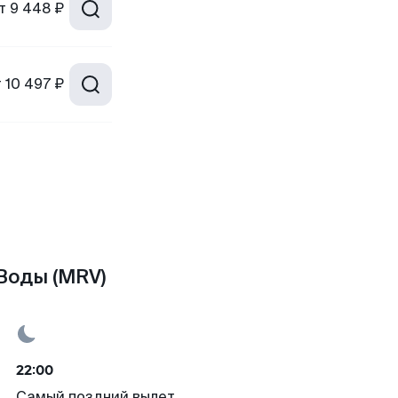
т
9 448 ₽
т
10 497 ₽
Воды (MRV)
22:00
Самый поздний вылет