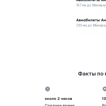
167
км до
Минера
Авиабилеты
Ан
233
км до
Минера
Факты по 
около 2 часов
13
Среднее время
Р