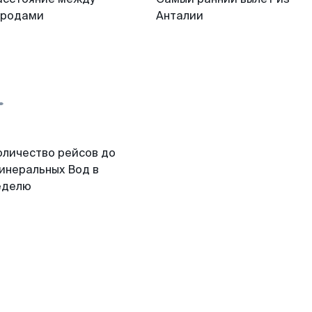
ородами
Анталии
оличество рейсов до
инеральных Вод в
еделю