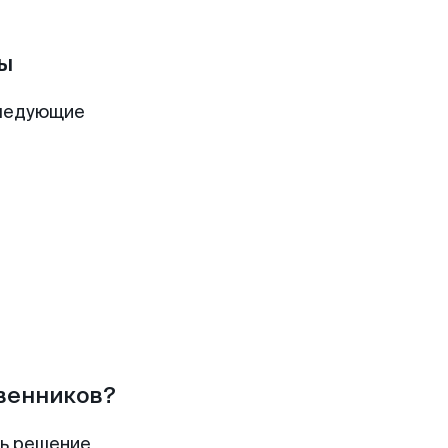
ы
следующие
твенников?
ть решение