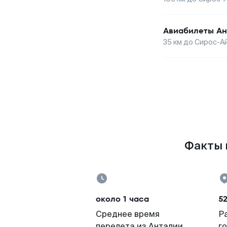
Авиабилеты
Ан
35
км до
Сирос-А
Факты п
около 1 часа
5
Среднее время
Р
перелета из Анталии
г