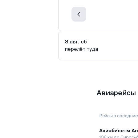
8 авг, сб
перелёт туда
Авиарейсы 
Рейсы в соседние
Авиабилеты
Ан
106
км до
Сирос-