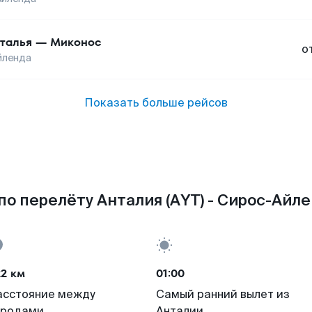
талья
—
Миконос
о
йленда
Показать больше рейсов
о перелёту Анталия (AYT) - Сирос-Айле
22 км
01:00
асстояние между
Самый ранний вылет из
ородами
Анталии