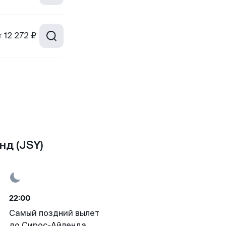
т
12 272 ₽
нд (JSY)
22:00
Самый поздний вылет
до Сирос-Айленда