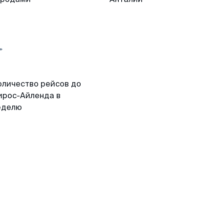
оличество рейсов до
ирос-Айленда в
еделю