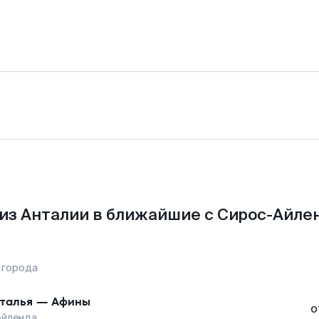
из Анталии в ближайшие с Сирос-Айле
 города
талья
—
Афины
о
Айленда