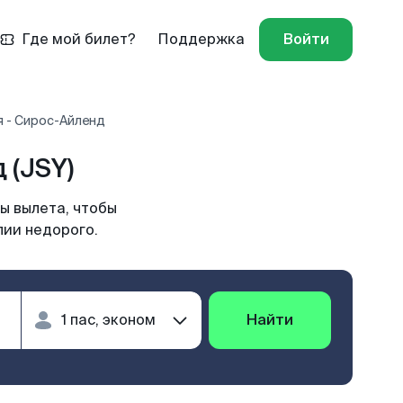
Где мой билет?
Поддержка
Войти
я - Сирос-Айленд
 (JSY)
ы вылета, чтобы
лии недорого.
Найти