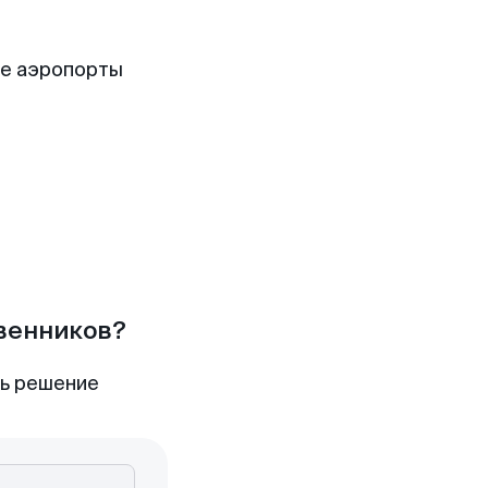
ие аэропорты
твенников?
ть решение