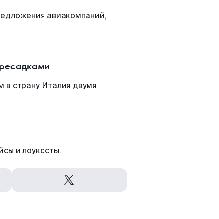
редложения авиакомпаний,
ересадками
м в страну Италия двумя
йсы и лоукосты.