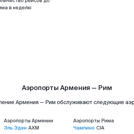
оличество рейсов до
има в неделю
Аэропорты Армения — Рим
ление Армения — Рим обслуживают следующие аэ
Аэропорты
Армении
Аэропорты
Рима
Эль Эден
AXM
Чампино
CIA