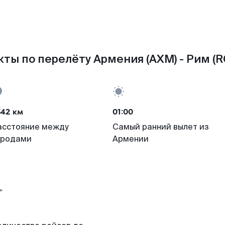
ты по перелёту Армения (AXM) - Рим (
542 км
01:00
асстояние между
Самый ранний вылет из
ородами
Армении