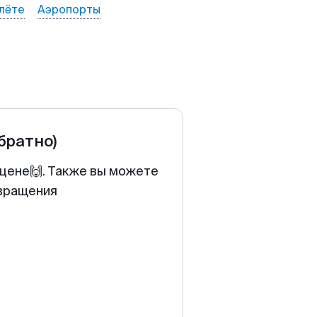
лёте
Аэропорты
обратно)
 цене🙌. Также вы можете
звращения