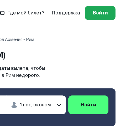
Где мой билет?
Поддержка
Войти
ов Армения - Рим
M)
даты вылета, чтобы
 в Рим недорого.
Найти