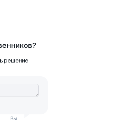
твенников?
ть решение
Вы