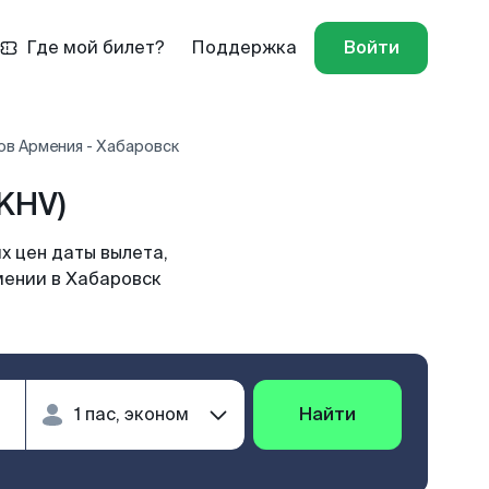
Где мой билет?
Поддержка
Войти
ов Армения - Хабаровск
KHV)
х цен даты вылета,
мении в Хабаровск
Найти