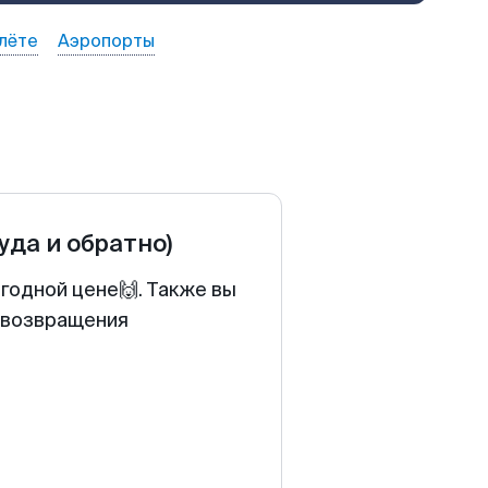
лёте
Аэропорты
туда и обратно)
годной цене🙌. Также вы
у возвращения