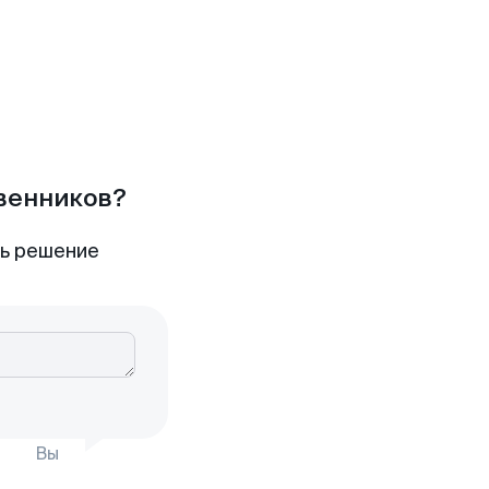
твенников?
ть решение
Вы