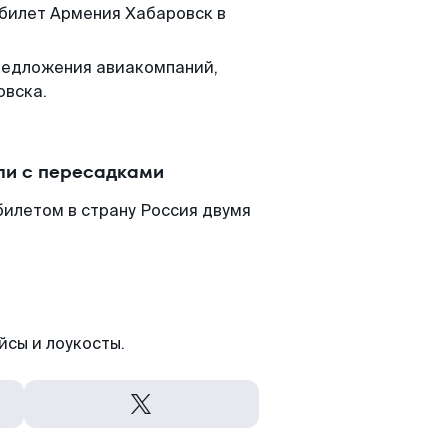
 билет Армения Хабаровск в
редложения авиакомпаний,
овска.
ли с пересадками
билетом в страну Россия двумя
йсы и лоукосты.