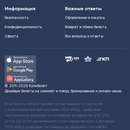
Информация
Важные ответы
Безопасность
Оформление и покупка
Конфиденциальность
Возврат и обмен билета
Оферта
Все вопросы и ответы
©
2011–2026
Купибилет
Дешёвые билеты на самолёт и поезд, бронирование и онлайн-заказ
Ж/Д билеты предоставляются партнёрами, в том числе
с использованием веб-системы ООО «РЖД – Цифровые
пассажирские решения» на основании договора № ЦПР-1282
от 04.04.2024 заключенного с Поставщиком услуг и Договора
ООО «РЖД-Цифровые пассажирские решения» c АО «ФПК»