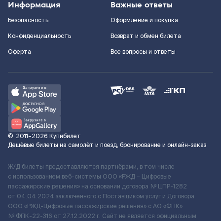
Информация
Важные ответы
Безопасность
Оформление и покупка
Конфиденциальность
Возврат и обмен билета
Оферта
Все вопросы и ответы
©
2011–2026
Купибилет
Дешёвые билеты на самолёт и поезд, бронирование и онлайн-заказ
Ж/Д билеты предоставляются партнёрами, в том числе
с использованием веб-системы ООО «РЖД – Цифровые
пассажирские решения» на основании договора № ЦПР-1282
от 04.04.2024 заключенного с Поставщиком услуг и Договора
ООО «РЖД-Цифровые пассажирские решения» c АО «ФПК»
№ ФПК-22-316 от 27.12.2022 г. Сайт не является официальным