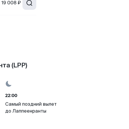
т
19 008 ₽
та (LPP)
22:00
Самый поздний вылет
до Лаппеенранты