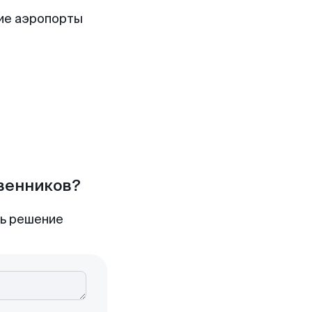
ие аэропорты
твенников?
ть решение