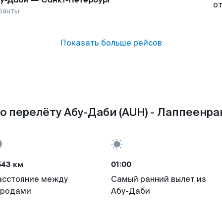
о
ранты
Показать больше рейсов
о перелёту Абу-Даби (AUH) - Лаппеенран
543 км
01:00
асстояние между
Самый ранний вылет из
ородами
Абу-Даби