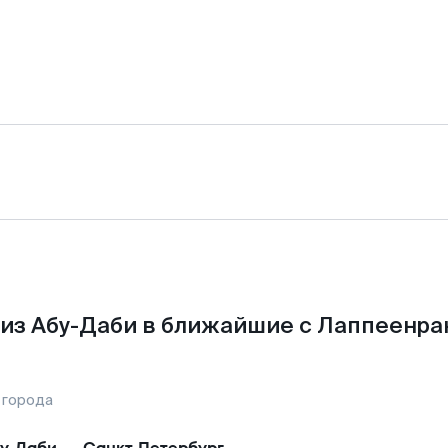
из Абу-Даби в ближайшие с Лаппеенра
 города
у-Даби
—
Санкт-Петербург