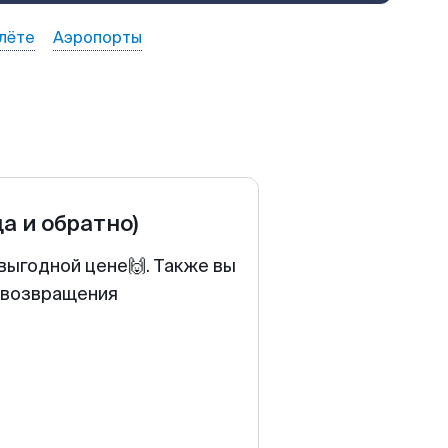
лёте
Аэропорты
да и обратно)
выгодной цене🙌. Также вы
у возвращения