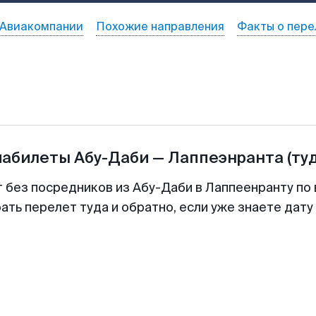
Авиакомпании
Похожие направления
Факты о пере
иабилеты
Абу-Даби
—
Лаппеэнранта
(ту
т без посредников из Абу-Даби в Лаппеенранту по 
ть перелет туда и обратно, если уже знаете дат