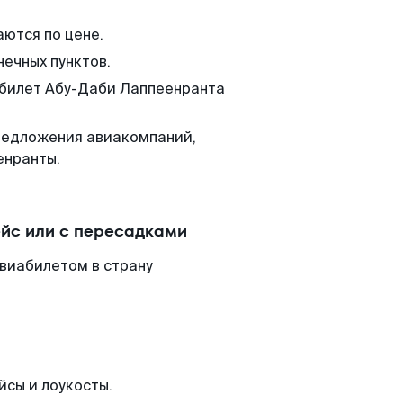
аются по цене.
нечных пунктов.
м билет Абу-Даби Лаппеенранта
редложения авиакомпаний,
енранты.
йс или с пересадками
авиабилетом в страну
йсы и лоукосты.