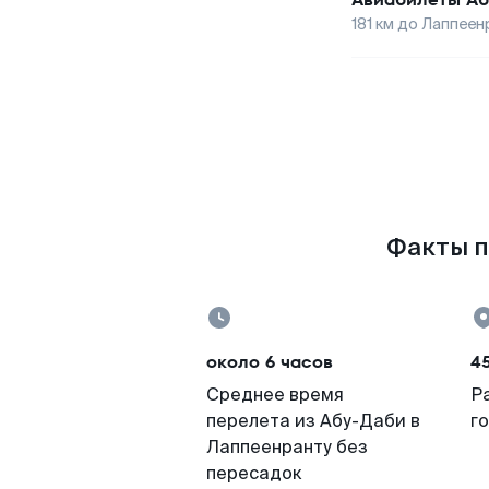
181
км до
Лаппеен
Факты п
около 6 часов
4
Среднее время
Р
перелета из Абу-Даби в
г
Лаппеенранту без
пересадок