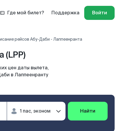
Где мой билет?
Поддержка
Войти
исание рейсов Абу-Даби - Лаппеенранта
 (LPP)
их цен даты вылета,
Даби в Лаппеенранту
Найти