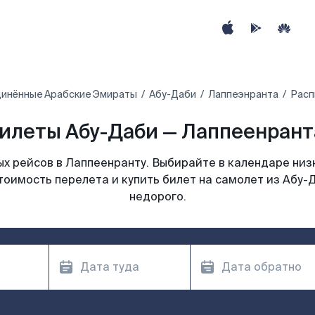
инённые Арабские Эмираты
Абу-Даби
Лаппеэнранта
Расп
илеты Абу-Даби — Лаппеенранта
х рейсов в Лаппеенранту. Выбирайте в календаре низк
тоимость перелета и купить билет на самолет из Абу-
недорого.