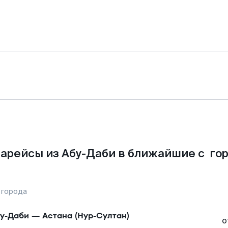
арейсы из Абу-Даби в ближайшие с го
 города
у-Даби
—
Астана (Нур-Султан)
о