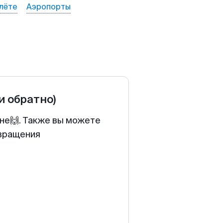
лёте
Аэропорты
и обратно)
ене🙌. Также вы можете
звращения