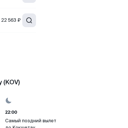
22 563 ₽
 (KOV)
22:00
Самый поздний вылет
до Кокшетау