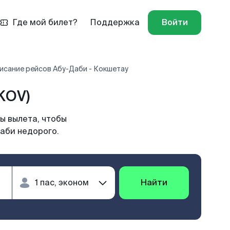
Где мой билет?
Поддержка
Войти
исание рейсов Абу-Даби - Кокшетау
KOV)
ы вылета, чтобы
Даби недорого.
Найти