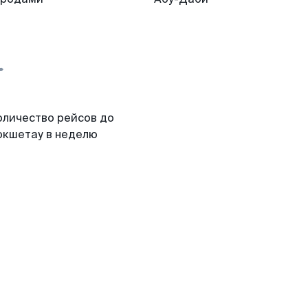
оличество рейсов до
окшетау в неделю