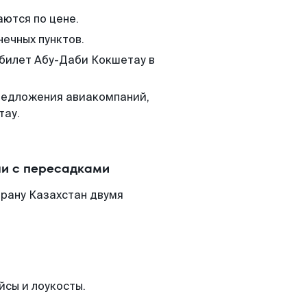
аются по цене.
нечных пунктов.
 билет Абу-Даби Кокшетау в
редложения авиакомпаний,
тау.
ли с пересадками
трану Казахстан двумя
йсы и лоукосты.