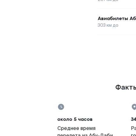
Авиабилеты
Аб
303
км до
Факты
около 5 часов
3
Среднее время
Р
перелета из Абу-Даби
г