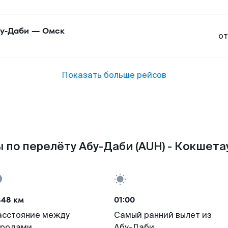
у-Даби
—
Омск
от
Показать больше рейсов
 по перелёту Абу-Даби (AUH) - Кокшетау
448 км
01:00
асстояние между
Самый ранний вылет из
ородами
Абу-Даби