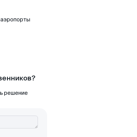
 аэропорты
твенников?
ть решение