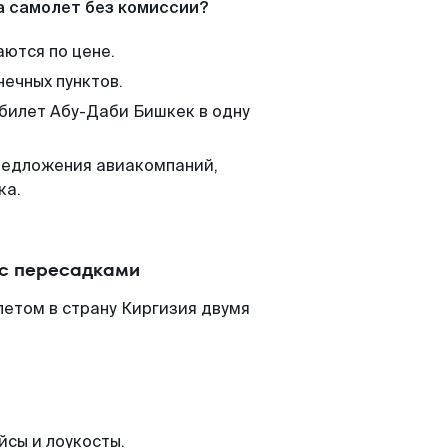
а самолет без комиссии?
аются по цене.
нечных пунктов.
 билет Абу-Даби Бишкек в одну
редложения авиакомпаний,
ка.
 с пересадками
етом в страну Киргизия двумя
йсы и лоукосты.