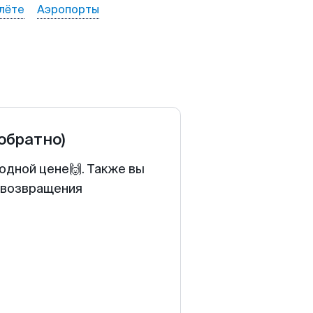
лёте
Аэропорты
 обратно)
одной цене🙌. Также вы
у возвращения