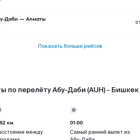
у-Даби
—
Алматы
о
а
Показать больше рейсов
ы по перелёту Абу-Даби (AUH) - Бишкек 
52 км
01:00
асстояние между
Самый ранний вылет из
ородами
Абу-Даби