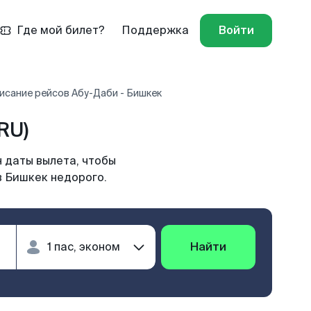
Где мой билет?
Поддержка
Войти
исание рейсов Абу-Даби - Бишкек
RU)
 даты вылета, чтобы
в Бишкек недорого.
Найти