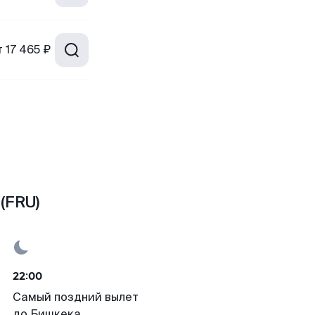
т
17 465 ₽
(FRU)
22:00
Самый поздний вылет
до Бишкека