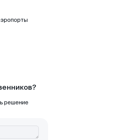
аэропорты
твенников?
ть решение