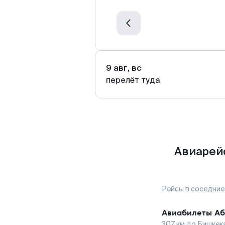
9 авг, вс
перелёт туда
Авиарей
Рейсы в соседние
Авиабилеты
Аб
307
км до
Бишкек