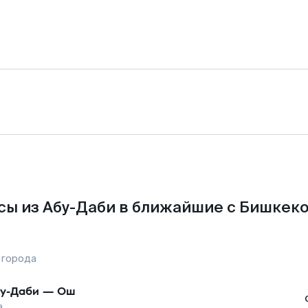
сы из Абу-Даби в ближайшие с Бишкеко
 города
у-Даби
—
Ош
а