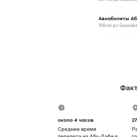
Авиабилеты
Аб
198
км до
Бишкек
Факт
около 4 часов
27
Среднее время
Р
перелета из Абу-Даби в
г