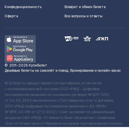
Конфиденциальность
Возврат и обмен билета
Оферта
Все вопросы и ответы
©
2011–2026
Купибилет
Дешёвые билеты на самолёт и поезд, бронирование и онлайн-заказ
Ж/Д билеты предоставляются партнёрами, в том числе
с использованием веб-системы ООО «РЖД – Цифровые
пассажирские решения» на основании договора № ЦПР-1282
от 04.04.2024 заключенного с Поставщиком услуг и Договора
ООО «РЖД-Цифровые пассажирские решения» c АО «ФПК»
№ ФПК-22-316 от 27.12.2022 г. Сайт не является официальным
ресурсом ОАО «РЖД». Стоимость билетов включает сервисный
сбор. Итоговая цена отображена на экране подтверждения покупки.