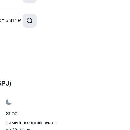
от
6 317 ₽
SPJ)
22:00
Самый поздний вылет
до Спарты