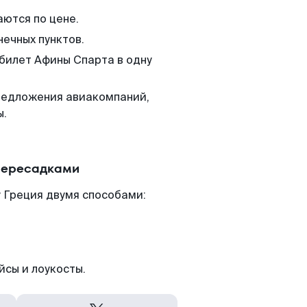
аются по цене.
нечных пунктов.
 билет Афины Спарта в одну
редложения авиакомпаний,
ы.
пересадками
 Греция двумя способами:
йсы и лоукосты.