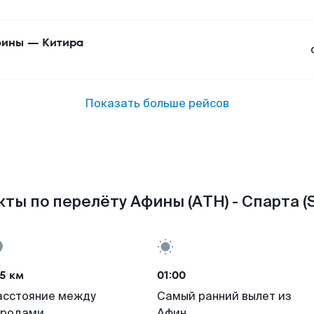
фины
—
Китира
Показать больше рейсов
ты по перелёту Афины (ATH) - Спарта (
5 км
01:00
асстояние между
Самый ранний вылет из
ородами
Афин