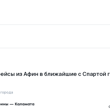
ейсы из Афин в ближайшие с Спартой 
 города
фины
—
Каламата