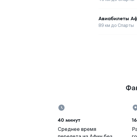
Авиабилеты
А
89
км до
Спарты
Фак
40 минут
16
Среднее время
Р
перелета из Афин без
г