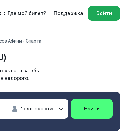
Где мой билет?
Поддержка
Войти
сов Афины - Спарта
J)
ы вылета, чтобы
н недорого.
Найти