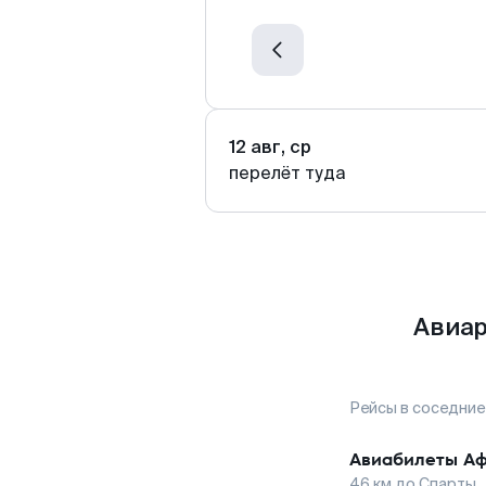
12 авг, ср
перелёт туда
Авиар
Рейсы в соседние
Авиабилеты
А
46
км до
Спарты