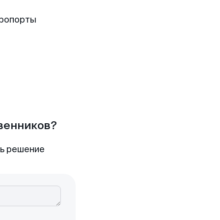
эропорты
твенников?
ть решение