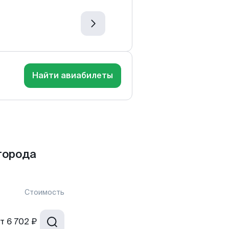
Найти авиабилеты
города
Стоимость
т
6 702 ₽