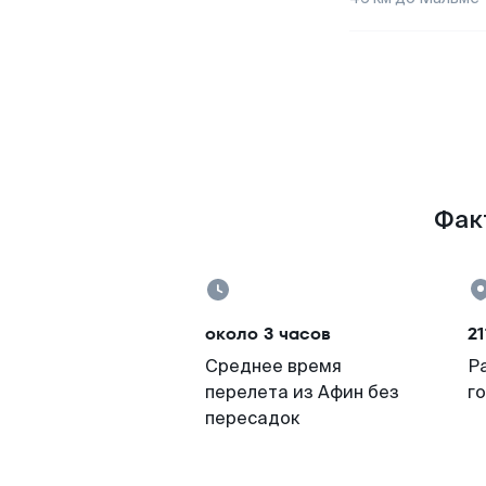
Фак
около 3 часов
21
Среднее время
Р
перелета из Афин без
г
пересадок