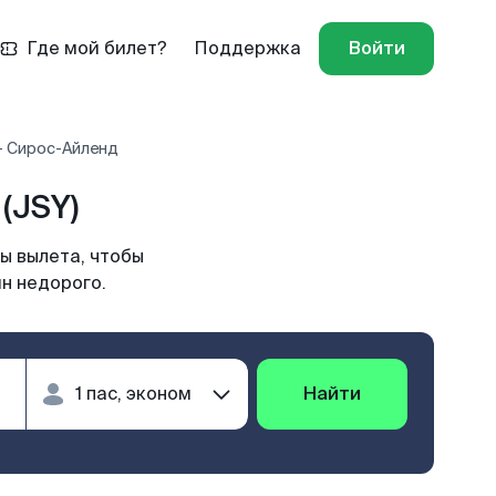
Где мой билет?
Поддержка
Войти
- Сирос-Айленд
(JSY)
ы вылета, чтобы
н недорого.
Найти