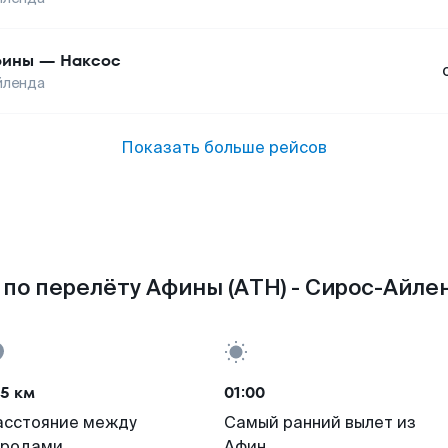
фины
—
Наксос
йленда
Показать больше рейсов
по перелёту Афины (ATH) - Сирос-Айлен
5 км
01:00
асстояние между
Самый ранний вылет из
ородами
Афин