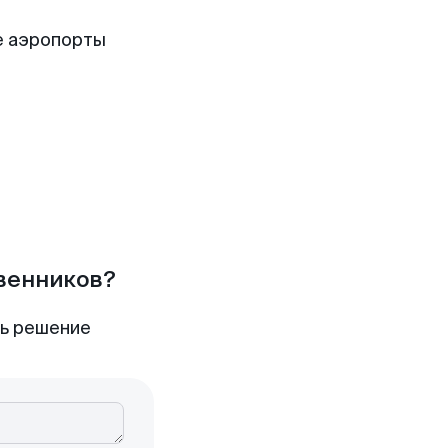
е аэропорты
твенников?
ть решение