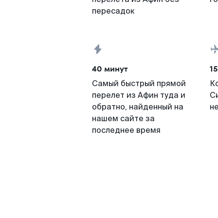
пересадок
40 минут
15
Самый быстрый прямой
К
перелет из Афин туда и
С
обратно, найденный на
н
нашем сайте за
последнее время