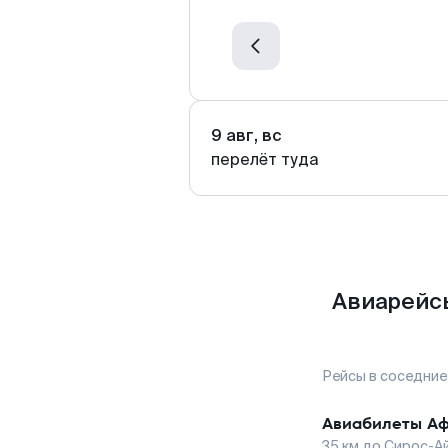
9 авг, вс
перелёт туда
Авиарейсы
Рейсы в соседние
Авиабилеты
А
35
км до
Сирос-А