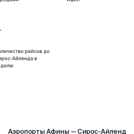
оличество рейсов до
ирос-Айленда в
еделю
Аэропорты Афины — Сирос-Айленд