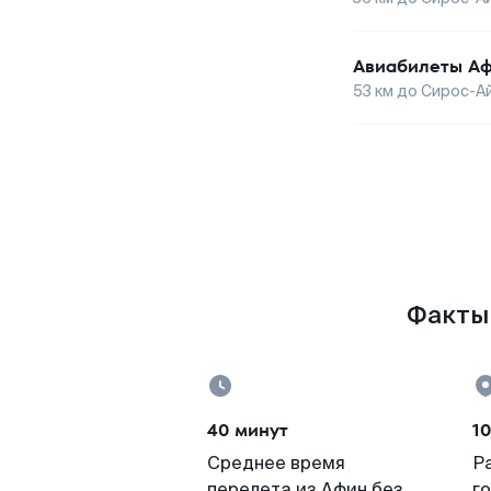
Авиабилеты
А
53
км до
Сирос-А
Факты 
40 минут
10
Среднее время
Р
перелета из Афин без
г