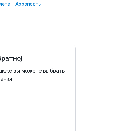
лёте
Аэропорты
братно)
 Также вы можете выбрать
щения