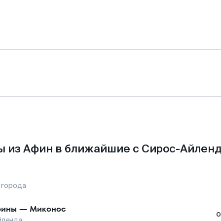
 из Афин в ближайшие с Сирос-Айлен
 города
фины
—
Миконос
о
йленда