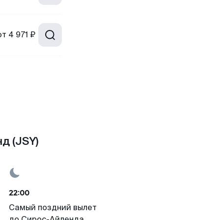
от
4 971 ₽
д (JSY)
22:00
Самый поздний вылет
до Сирос-Айленда