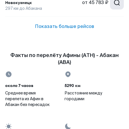
от
45 783 ₽
Новокузнецк
297
км до
Абакана
Показать больше рейсов
Факты по перелёту Афины (ATH) - Абакан
(ABA)
около 7 часов
5290 км
Среднее время
Расстояние между
перелета из Афин в
городами
Абакан без пересадок