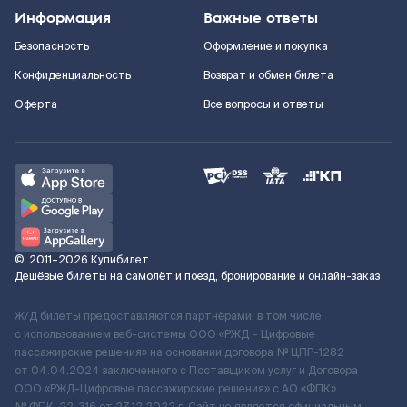
Информация
Важные ответы
Безопасность
Оформление и покупка
Конфиденциальность
Возврат и обмен билета
Оферта
Все вопросы и ответы
©
2011–2026
Купибилет
Дешёвые билеты на самолёт и поезд, бронирование и онлайн-заказ
Ж/Д билеты предоставляются партнёрами, в том числе
с использованием веб-системы ООО «РЖД – Цифровые
пассажирские решения» на основании договора № ЦПР-1282
от 04.04.2024 заключенного с Поставщиком услуг и Договора
ООО «РЖД-Цифровые пассажирские решения» c АО «ФПК»