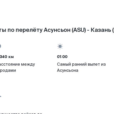
ы по перелёту Асунсьон (ASU) - Казань 
3340 км
01:00
асстояние между
Самый ранний вылет из
ородами
Асунсьона