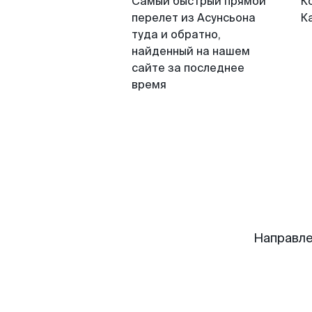
Самый быстрый прямой
К
перелет из Асунсьона
К
туда и обратно,
найденный на нашем
сайте за последнее
время
Направле