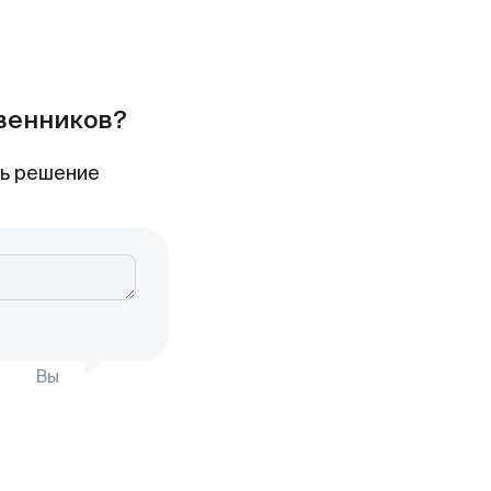
твенников?
ть решение
Вы