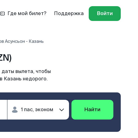
Где мой билет?
Поддержка
Войти
в Асунсьон - Казань
ZN)
 даты вылета, чтобы
в Казань недорого.
Найти