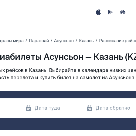
траны мира
Парагвай
Асунсьон
Казань
Расписание рейсо
иабилеты Асунсьон — Казань (K
х рейсов в Казань. Выбирайте в календаре низких цен
сть перелета и купить билет на самолет из Асунсьона 