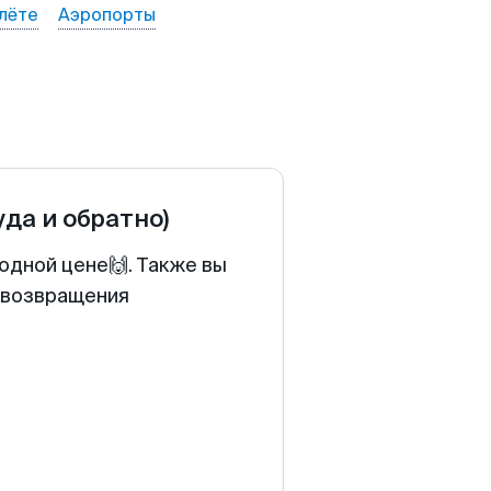
лёте
Аэропорты
уда и обратно)
годной цене🙌. Также вы
у возвращения