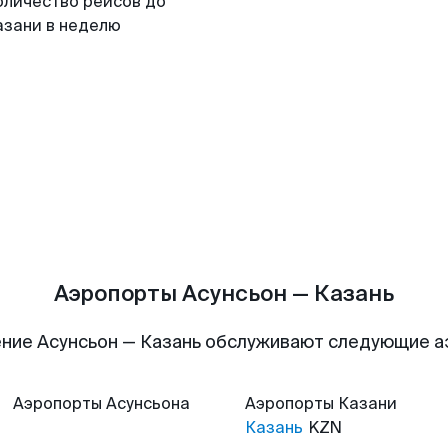
оличество рейсов до
азани в неделю
Аэропорты Асунсьон — Казань
ние Асунсьон — Казань обслуживают следующие 
Аэропорты
Асунсьона
Аэропорты
Казани
Казань
KZN