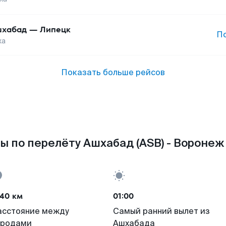
шхабад
—
Липецк
П
жа
Показать больше рейсов
ы по перелёту Ашхабад (ASB) - Воронеж 
140 км
01:00
асстояние между
Самый ранний вылет из
ородами
Ашхабада