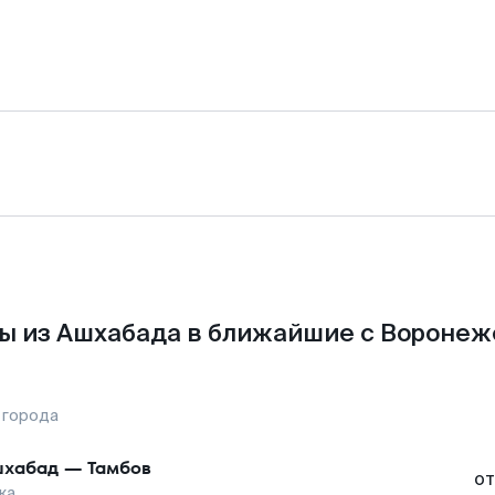
ы из Ашхабада в ближайшие с Воронеж
 города
шхабад
—
Тамбов
от
жа