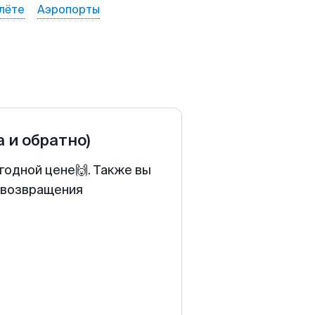
лёте
Аэропорты
а и обратно)
годной цене🙌. Также вы
у возвращения