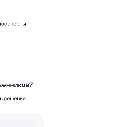
аэропорты
твенников?
ть решение