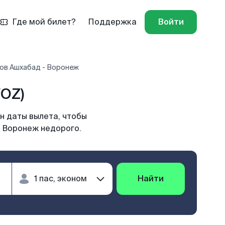
Где мой билет?
Поддержка
Войти
ов Ашхабад - Воронеж
OZ)
н даты вылета, чтобы
в Воронеж недорого.
Найти