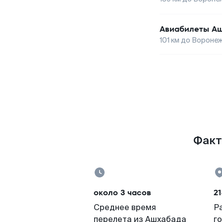
Авиабилеты
А
101
км до
Вороне
Факт
около 3 часов
2
Среднее время
Р
перелета из Ашхабада
г