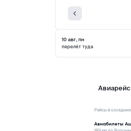
10 авг, пн
перелёт туда
Авиарейс
Рейсы в соседние
Авиабилеты
А
189
км до
Вороне