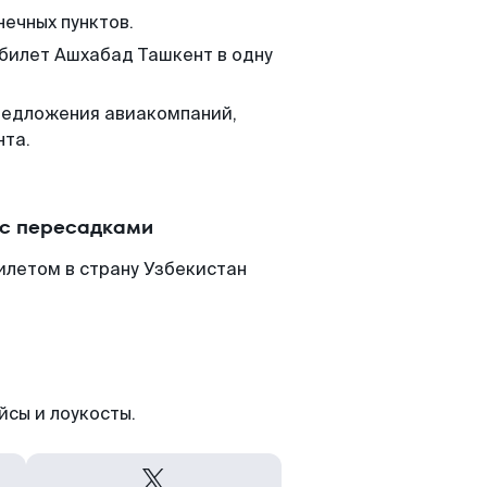
нечных пунктов.
 билет Ашхабад Ташкент в одну
редложения авиакомпаний,
нта.
 с пересадками
илетом в страну Узбекистан
йсы и лоукосты.