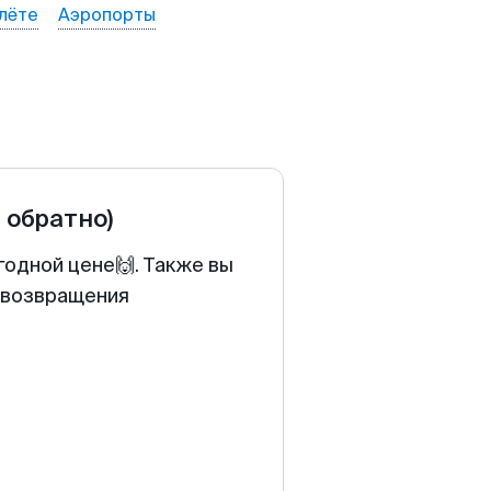
лёте
Аэропорты
и обратно)
годной цене🙌. Также вы
у возвращения