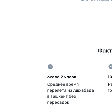
Факт
около 2 часов
1
Среднее время
Р
перелета из Ашхабада
г
в Ташкент без
пересадок