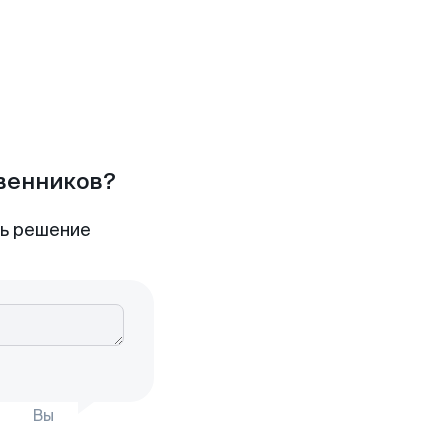
твенников?
ть решение
Вы