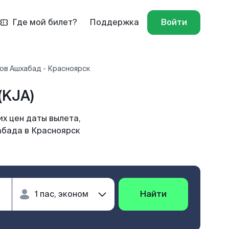
Где мой билет?
Поддержка
Войти
ов Ашхабад - Красноярск
(KJA)
х цен даты вылета,
абада в Красноярск
Найти