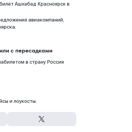
 билет Ашхабад Красноярск в
редложения авиакомпаний,
оярска.
или с пересадками
иабилетом в страну Россия
йсы и лоукосты.