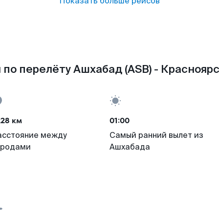
Показать больше рейсов
по перелёту Ашхабад (ASB) - Красноярс
228 км
01:00
асстояние между
Самый ранний вылет из
ородами
Ашхабада