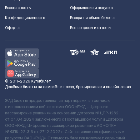
Безопасность
Оформление и покупка
Конфиденциальность
Возврат и обмен билета
Оферта
Все вопросы и ответы
©
2011–2026
Купибилет
Дешёвые билеты на самолёт и поезд, бронирование и онлайн-заказ
Ж/Д билеты предоставляются партнёрами, в том числе
с использованием веб-системы ООО «РЖД – Цифровые
пассажирские решения» на основании договора № ЦПР-1282
от 04.04.2024 заключенного с Поставщиком услуг и Договора
ООО «РЖД-Цифровые пассажирские решения» c АО «ФПК»
№ ФПК-22-316 от 27.12.2022 г. Сайт не является официальным
ресурсом ОАО «РЖД». Стоимость билетов включает сервисный