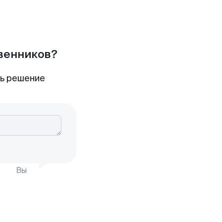
твенников?
ть решение
Вы