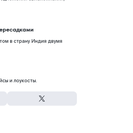
пересадками
том в страну Индия двумя
йсы и лоукосты.