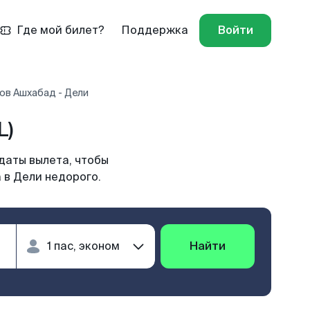
Где мой билет?
Поддержка
Войти
ов Ашхабад - Дели
L)
даты вылета, чтобы
 в Дели недорого.
Найти