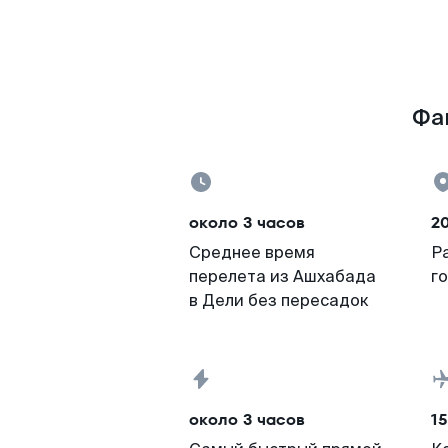
Фак
около 3 часов
20
Среднее время
Р
перелета из Ашхабада
г
в Дели без пересадок
около 3 часов
15