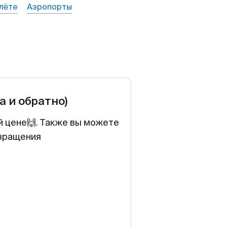
лёте
Аэропорты
а и обратно)
й цене🙌. Также вы можете
звращения