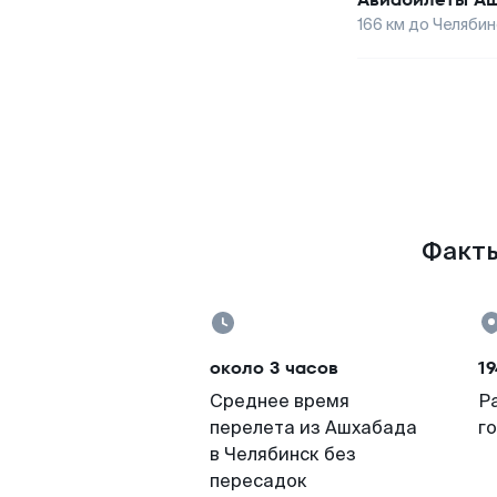
166
км до
Челябин
Факты
около 3 часов
19
Среднее время
Р
перелета из Ашхабада
г
в Челябинск без
пересадок