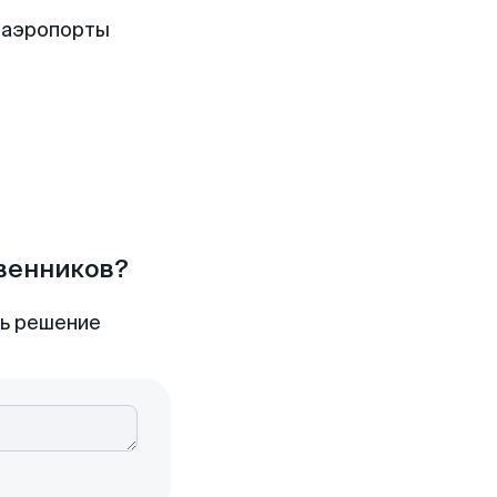
 аэропорты
твенников?
ть решение