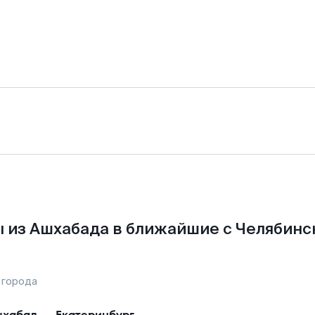
 из Ашхабада в ближайшие с Челябинс
 города
шхабад
—
Екатеринбург