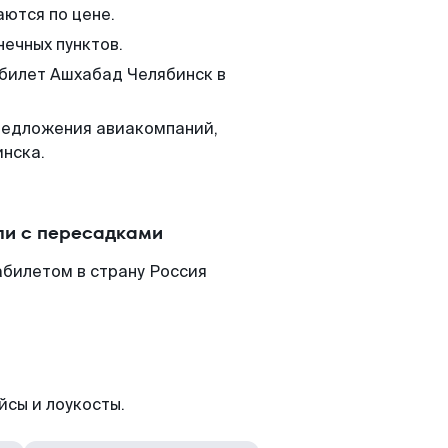
аются по цене.
нечных пунктов.
 билет Ашхабад Челябинск в
редложения авиакомпаний,
инска.
ли с пересадками
абилетом в страну Россия
йсы и лоукосты.