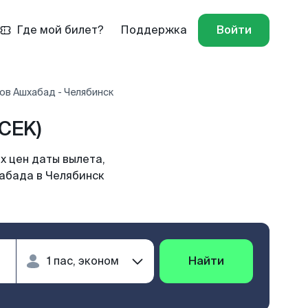
Где мой билет?
Поддержка
Войти
ов Ашхабад - Челябинск
CEK)
х цен даты вылета,
хабада в Челябинск
Найти