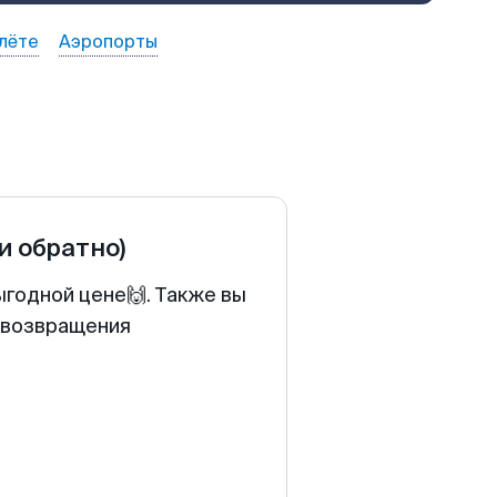
лёте
Аэропорты
 и обратно)
ыгодной цене🙌. Также вы
у возвращения