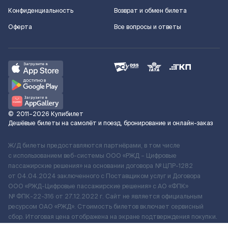
Конфиденциальность
Возврат и обмен билета
Оферта
Все вопросы и ответы
©
2011–2026
Купибилет
Дешёвые билеты на самолёт и поезд, бронирование и онлайн-заказ
Ж/Д билеты предоставляются партнёрами, в том числе
с использованием веб-системы ООО «РЖД – Цифровые
пассажирские решения» на основании договора № ЦПР-1282
от 04.04.2024 заключенного с Поставщиком услуг и Договора
ООО «РЖД-Цифровые пассажирские решения» c АО «ФПК»
№ ФПК-22-316 от 27.12.2022 г. Сайт не является официальным
ресурсом ОАО «РЖД». Стоимость билетов включает сервисный
сбор. Итоговая цена отображена на экране подтверждения покупки.
По вопросам рассмотрения обращений, жалоб, претензий граждан