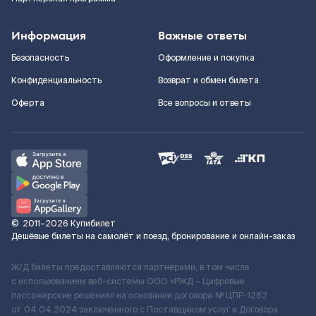
Информация
Важные ответы
Безопасность
Оформление и покупка
Конфиденциальность
Возврат и обмен билета
Оферта
Все вопросы и ответы
©
2011–2026
Купибилет
Дешёвые билеты на самолёт и поезд, бронирование и онлайн-заказ
Ж/Д билеты предоставляются партнёрами, в том числе
с использованием веб-системы ООО «РЖД – Цифровые
пассажирские решения» на основании договора № ЦПР-1282
от 04.04.2024 заключенного с Поставщиком услуг и Договора