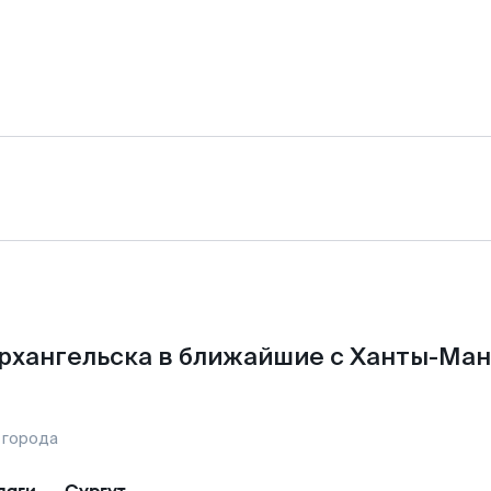
рхангельска в ближайшие с Ханты-Ма
 города
лаги
—
Сургут