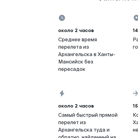
около 2 часов
14
Среднее время
Р
перелета из
г
Архангельска в Ханты-
Мансийск без
пересадок
около 2 часов
15
Самый быстрый прямой
К
перелет из
Х
Архангельска туда и
н
обратно, найденный на