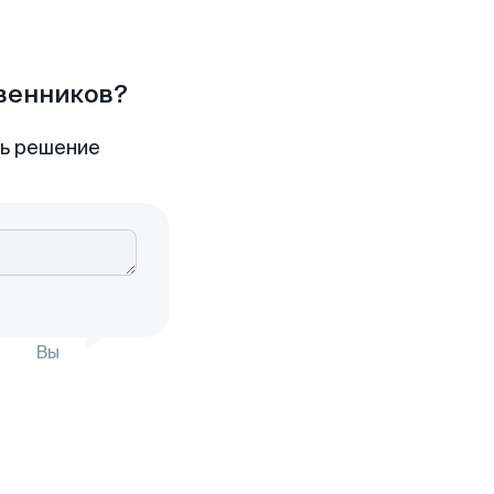
твенников?
ть решение
Вы