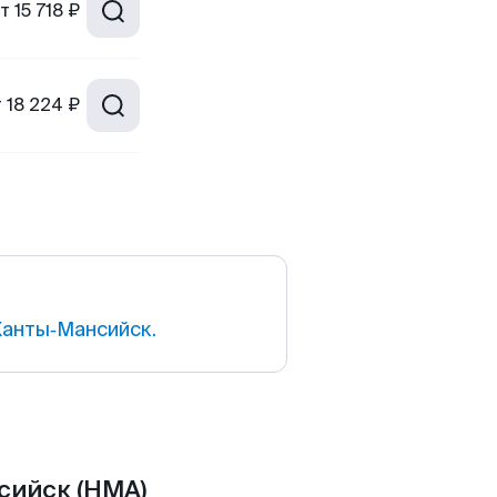
т
15 718 ₽
т
18 224 ₽
Ханты‑Мансийск.
сийск (HMA)