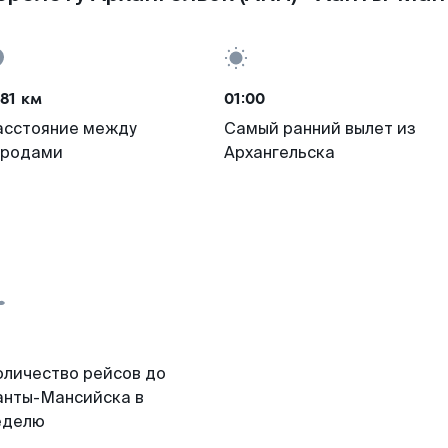
81 км
01:00
асстояние между
Самый ранний вылет из
ородами
Архангельска
оличество рейсов до
анты-Мансийска в
еделю