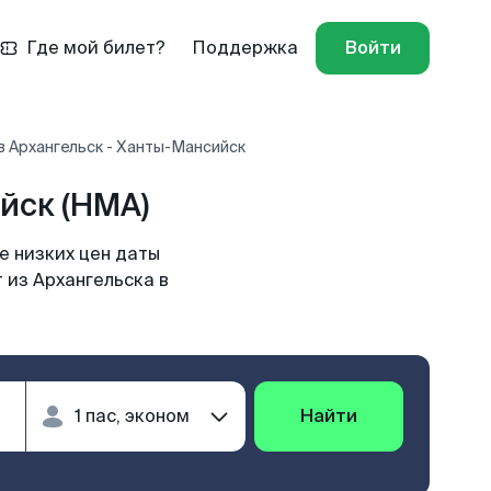
Где мой билет?
Поддержка
Войти
в Архангельск - Ханты-Мансийск
йск (HMA)
е низких цен даты
 из Архангельска в
Найти